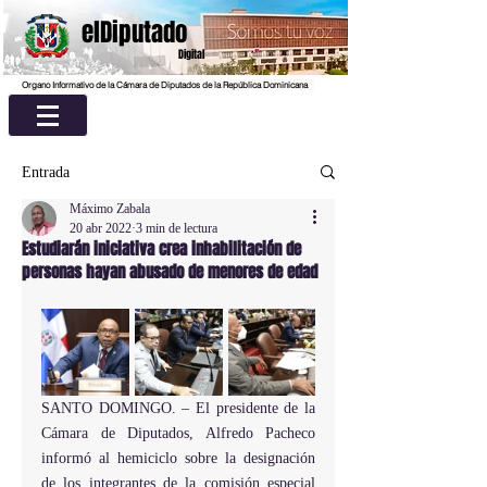
elDiputado
Digital
Organo Informativo de la Cámara de Diputados de la República Dominicana
Entrada
Máximo Zabala
20 abr 2022
3 min de lectura
Estudiarán iniciativa crea inhabilitación de
personas hayan abusado de menores de edad
SANTO DOMINGO. – El presidente de la 
Cámara de Diputados, Alfredo Pacheco 
informó al hemiciclo sobre la designación 
de los integrantes de la comisión especial 