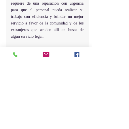
requiere de una reparación con urgencia 
para que el personal pueda realizar su 
trabajo con eficiencia y brindar un mejor 
servicio a favor de la comunidad y de los 
extranjeros que acuden allí en busca de 
algún servicio legal.
Comisiones
Lectura ley de Comercio Marítimo
Los diputados en la sesión de este miércoles 
continuaron la lectura al proyecto de ley de 
Comercio Marítimo de la República 
Dominicana, logrando leer del artículo 151 
al 201.
La presidenta en funciones de la cámara de 
Diputados Olfanny Méndez al cerrar los 