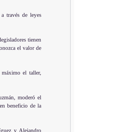
 través de leyes 
egisladores tienen 
conozca el valor de 
áximo el taller, 
uzmán, moderó el 
en beneficio de la 
íguez y Alejandro 