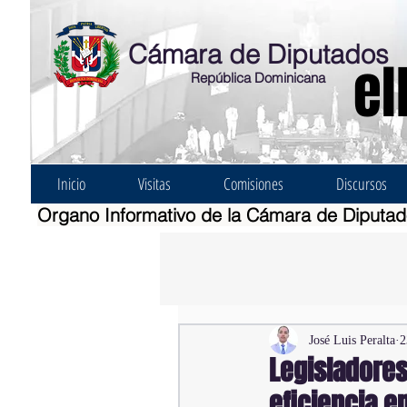
Cámara de Diputados
el
República Dominicana
Inicio
Visitas
Comisiones
Discursos
Organo Informativo de la Cámara de Diputa
José Luis Peralta
2
Legisladores
eficiencia en