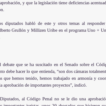
aprobación, y que la legislación tiene deficiencias acentua
n.  
os diputados habló de este y otros temas al responder 
berto Grullón y Millizen Uribe en el programa Uno + Uno
.
l debate que se ha suscitado en el Senado sobre el Códi
nto debe hacer lo que entienda, “son dos cámaras totalmente
ias que hemos tenido, hemos trabajado en armonía y coor
 la aprobación de importantes proyectos”, indicó.
iputados, al Código Penal no se le dio una aprobación 
 importantes juristas, unos 20 abogados que hicieron sus 