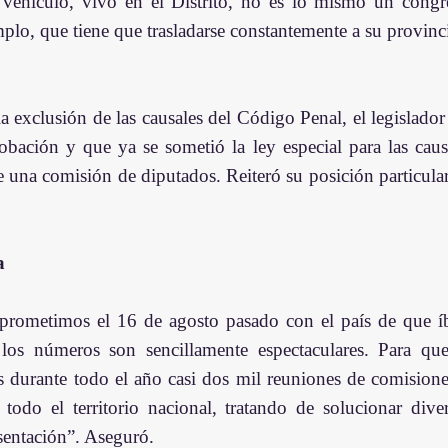
o vehículo, vivo en el Distrito, no es lo mismo un congre
plo, que tiene que trasladarse constantemente a su provincia
 exclusión de las causales del Código Penal, el legislador 
probación y que ya se sometió la ley especial para las caus
 una comisión de diputados. Reiteró su posición particular a
  
rometimos el 16 de agosto pasado con el país de que íb
 los números son sencillamente espectaculares. Para qu
 durante todo el año casi dos mil reuniones de comisiones,
todo el territorio nacional, tratando de solucionar dive
esentación”. Aseguró.