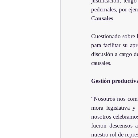
justificación, teng
pedernales, por ejem
C
ausales
Cuestionado sobre la
para facilitar su a
discusión a cargo de
causales.
Gestión productiva
“Nosotros nos comp
mora legislativa y
nosotros celebramos
fueron descensos a 
nuestro rol de repr