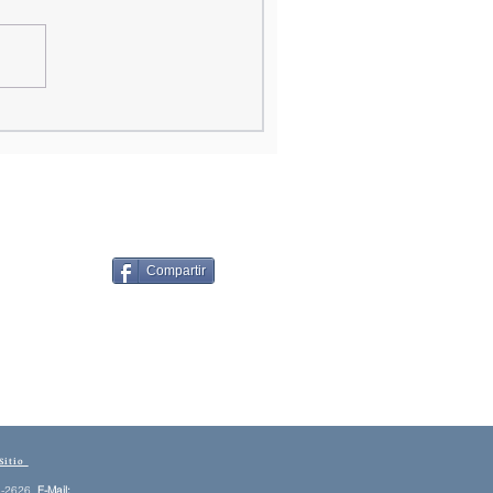
Compartir
Sitio
-2626,
E
-Mail: