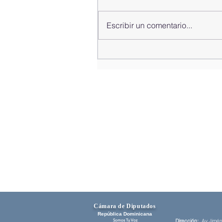
Escribir un comentario...
Congreso Nacional recibe a la
presidenta de Surinam en acto
solemne
Cámara de Diputados
República Dominicana
​Dirección:
Av Jiméne
Somos Tu Voz