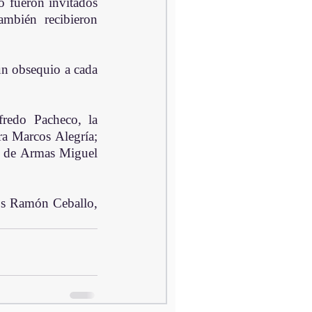
 fueron invitados 
mbién recibieron 
un obsequio a cada 
redo Pacheco, la 
 Marcos Alegría;  
o de Armas Miguel 
os Ramón Ceballo, 