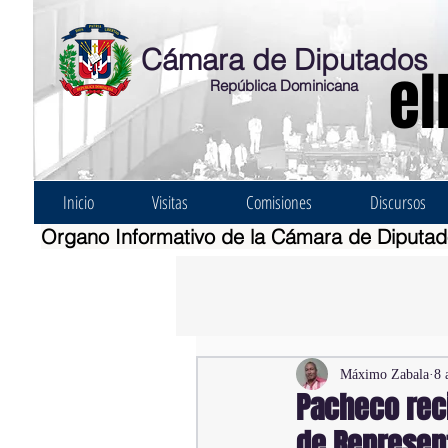
Cámara de Diputados
el
República Dominicana
Inicio
Visitas
Comisiones
Discursos
Organo Informativo de la Cámara de Diputa
Máximo Zabala
8 
Pacheco reci
de Represen