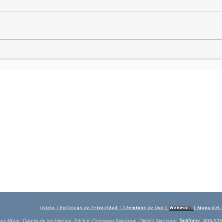
Alfredo Pacheco recibe visita de
cortesía del Embajador de
Azerbaiyán Rusian Rzayev,
conversan varios temas de
interés
Inicio | Políticas de Privacidad | Términos de Uso
Mapa del 
|
Webmail
|
z Moya, Centro de los Héroes Edificio Congreso Nacional, Distrito Nacional.
​
Teléfono:
809-535