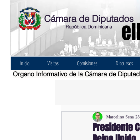
Cámara de Diputados
el
República Dominicana
Inicio
Visitas
Comisiones
Discursos
Organo Informativo de la Cámara de Diputa
Marcelino Sena
28
Presidente C
Reino Unido