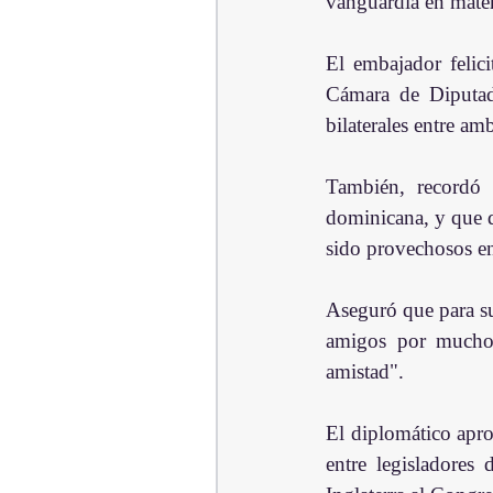
vanguardia en mater
El embajador felici
Cámara de Diputado
bilaterales entre am
También, recordó 
dominicana, y que d
sido provechosos en
Aseguró que para su
amigos por mucho t
amistad".
El diplomático apro
entre legisladores 