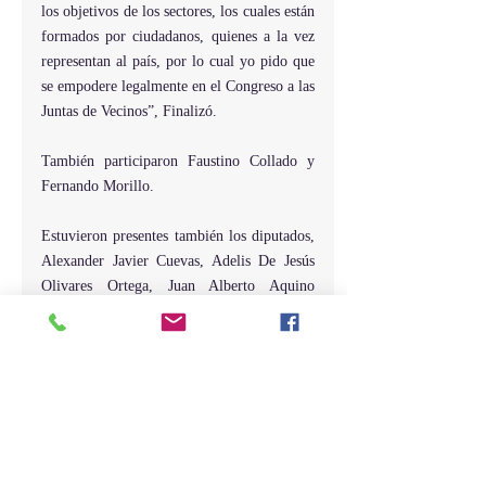
los objetivos de los sectores, los cuales están 
formados por ciudadanos, quienes a la vez 
representan al país, por lo cual yo pido que 
se empodere legalmente en el Congreso a las 
Juntas de Vecinos”, Finalizó. 
También participaron Faustino Collado y 
Fernando Morillo. 
Estuvieron presentes también los diputados, 
Alexander Javier Cuevas, Adelis De Jesús 
Olivares Ortega, Juan Alberto Aquino 
Montero, Heriberto Aracena, Santiago 
Vilorio Lizardo, Ramón María Ceballo y 
Benedicto Hernández. 