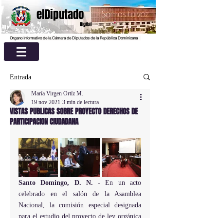
elDiputado
Digital
Organo Informativo de la Cámara de Diputados de la República Dominicana
Entrada
María Virgen Ortíz M.
19 nov 2021
3 min de lectura
VISTAS PUBLICAS SOBRE PROYECTO DERECHOS DE
PARTICIPACION CIUDADANA
Santo Domingo, D. N. 
- En un acto 
celebrado en el salón de la Asamblea 
Nacional, la comisión especial designada 
para el estudio del proyecto de ley orgánica 