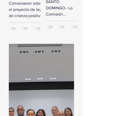
comisión de
SANTO
Conversaron sobre
estudio del
diputados
DOMINGO.- La
el proyecto de ley
Presupuesto
reciben a la
Comisión
de crianza positiva
General del
Primera
Bicameral Especial
SANTO
Estado 2024
Dama
iniciará hoy los
DOMINGO.- El
trabajos formales
presidente de la
para conocer el
Cámara de
proyecto de ley
Diputados, Alfredo
del Presupuesto
Pacheco, junto...
General...