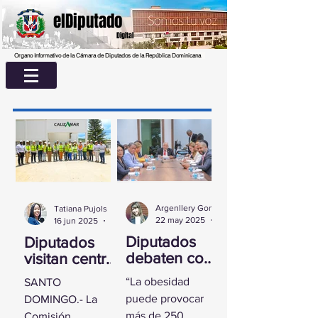
elDiputado
Digital
Organo Informativo de la Cámara de Diputados de la República Dominicana
Argenllery González
Tatiana Pujols
22 may 2025
2 min de lectura
16 jun 2025
2 min de lectura
Diputados
Diputados
debaten con
visitan centro
experta
UASD La
“La obesidad
SANTO
sobre la
Romana para
puede provocar
DOMINGO.- La
obesidad
conocer
más de 250
Comisión