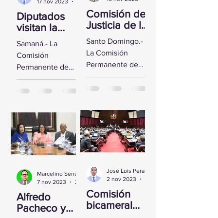
17 nov 2023
2 min de lectura
Comisión de
Diputados
Justicia de la
visitan la
CD se reúne
Fortaleza de
Santo Domingo.-
Samaná.- La
con Yeni
Santa
La Comisión
Comisión
Berenice
Bárbara de
Permanente de
Permanente de
Reynoso
Samaná
Justicia de la
Derechos
Cámara de
Humanos de la
Diputados sostuvo
Cámara de
un encuentro con
Diputados visitó la
la Directora de
Fortaleza de Santa
Persecución del...
Bárbara de
Samaná, a fin de...
José Luis Peralta
Marcelino Sena
2 nov 2023
1 min de lectura
7 nov 2023
2 min de lectura
Comisión
Alfredo
bicameral
Pacheco y
inicia hoy el