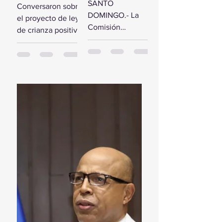
comisión de
SANTO
Conversaron sobre
estudio del
diputados
DOMINGO.- La
el proyecto de ley
Presupuesto
reciben a la
Comisión
de crianza positiva
General del
Primera
Bicameral Especial
SANTO
Estado 2024
Dama
iniciará hoy los
DOMINGO.- El
trabajos formales
presidente de la
para conocer el
Cámara de
proyecto de ley
Diputados, Alfredo
del Presupuesto
Pacheco, junto...
General...