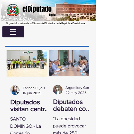
elDiputado
Digital
Organo Informativo de la Cámara de Diputados de la República Dominicana
Argenllery González
Tatiana Pujols
22 may 2025
2 min de lectura
16 jun 2025
2 min de lectura
Diputados
Diputados
debaten con
visitan centro
experta
UASD La
“La obesidad
SANTO
sobre la
Romana para
puede provocar
DOMINGO.- La
obesidad
conocer
más de 250
Comisión