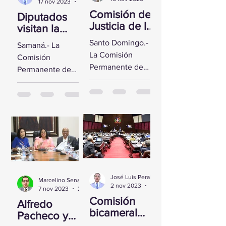
17 nov 2023
2 min de lectura
Comisión de
Diputados
Justicia de la
visitan la
CD se reúne
Fortaleza de
Santo Domingo.-
Samaná.- La
con Yeni
Santa
La Comisión
Comisión
Berenice
Bárbara de
Permanente de
Permanente de
Reynoso
Samaná
Justicia de la
Derechos
Cámara de
Humanos de la
Diputados sostuvo
Cámara de
un encuentro con
Diputados visitó la
la Directora de
Fortaleza de Santa
Persecución del...
Bárbara de
Samaná, a fin de...
José Luis Peralta
Marcelino Sena
2 nov 2023
1 min de lectura
7 nov 2023
2 min de lectura
Comisión
Alfredo
bicameral
Pacheco y
inicia hoy el