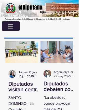
elDiputado
Digital
Organo Informativo de la Cámara de Diputados de la República Dominicana
Argenllery González
Tatiana Pujols
22 may 2025
2 min de lectura
16 jun 2025
2 min de lectura
Diputados
Diputados
debaten con
visitan centro
experta
UASD La
“La obesidad
SANTO
sobre la
Romana para
puede provocar
DOMINGO.- La
obesidad
conocer
más de 250
Comisión