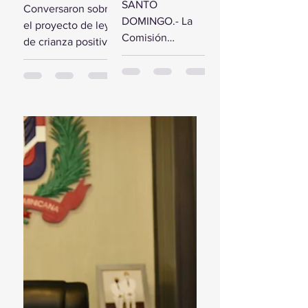
comisión de
SANTO
Conversaron sobre
estudio del
diputados
DOMINGO.- La
el proyecto de ley
Presupuesto
reciben a la
Comisión
de crianza positiva
General del
Primera
Bicameral Especial
SANTO
Estado 2024
Dama
iniciará hoy los
DOMINGO.- El
trabajos formales
presidente de la
para conocer el
Cámara de
proyecto de ley
Diputados, Alfredo
del Presupuesto
Pacheco, junto...
General...