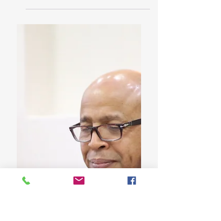
Legisladores escogen como diputada Martha
de Jesús Collado, viuda de López Chávez