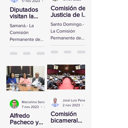
17 nov 2023
2 min de lectura
Comisión de
Diputados
Justicia de la
visitan la
CD se reúne
Fortaleza de
Santo Domingo.-
Samaná.- La
con Yeni
Santa
La Comisión
Comisión
Berenice
Bárbara de
Permanente de
Permanente de
Reynoso
Samaná
Justicia de la
Derechos
Cámara de
Humanos de la
Diputados sostuvo
Cámara de
un encuentro con
Diputados visitó la
la Directora de
Fortaleza de Santa
Persecución del...
Bárbara de
Samaná, a fin de...
José Luis Peralta
Marcelino Sena
2 nov 2023
1 min de lectura
7 nov 2023
2 min de lectura
Comisión
Alfredo
bicameral
Pacheco y
inicia hoy el