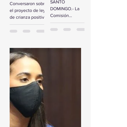
comisión de
SANTO
Conversaron sobre
estudio del
diputados
DOMINGO.- La
el proyecto de ley
Presupuesto
reciben a la
Comisión
de crianza positiva
General del
Primera
Bicameral Especial
SANTO
Estado 2024
Dama
iniciará hoy los
DOMINGO.- El
trabajos formales
presidente de la
para conocer el
Cámara de
proyecto de ley
Diputados, Alfredo
del Presupuesto
Pacheco, junto...
General...