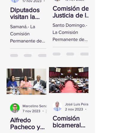
17 nov 2023
2 min de lectura
Comisión de
Diputados
Justicia de la
visitan la
CD se reúne
Fortaleza de
Santo Domingo.-
Samaná.- La
con Yeni
Santa
La Comisión
Comisión
Berenice
Bárbara de
Permanente de
Permanente de
Reynoso
Samaná
Justicia de la
Derechos
Cámara de
Humanos de la
Diputados sostuvo
Cámara de
un encuentro con
Diputados visitó la
la Directora de
Fortaleza de Santa
Persecución del...
Bárbara de
Samaná, a fin de...
José Luis Peralta
Marcelino Sena
2 nov 2023
1 min de lectura
7 nov 2023
2 min de lectura
Comisión
Alfredo
bicameral
Pacheco y
inicia hoy el