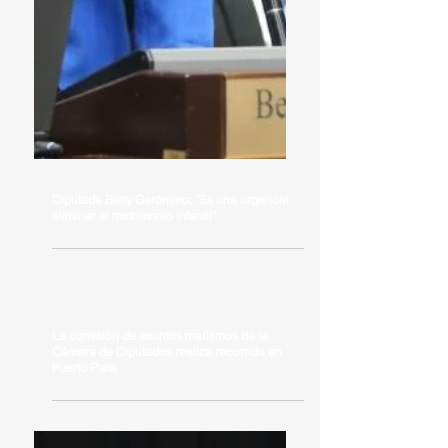
Diputada Betty Gerónimo: “Es una urgencia
eliminar el matrimonio infantil”
La comisión de asuntos marítimos de la
Cámara de Diputados realiza recorrido en
Puerto Plata