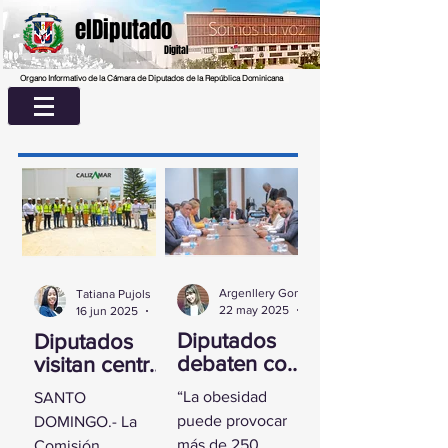
elDiputado
Digital
Organo Informativo de la Cámara de Diputados de la República Dominicana
Argenllery González
Tatiana Pujols
22 may 2025
2 min de lectura
16 jun 2025
2 min de lectura
Diputados
Diputados
debaten con
visitan centro
experta
UASD La
“La obesidad
SANTO
sobre la
Romana para
puede provocar
DOMINGO.- La
obesidad
conocer
más de 250
Comisión