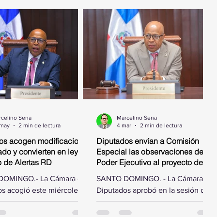
celino Sena
Marcelino Sena
 may
2 min de lectura
4 mar
2 min de lectura
os acogen modificaciones
Diputados envían a Comisión
do y convierten en ley
Especial las observaciones del
o de Alertas RD
Poder Ejecutivo al proyecto de ley
que autoriza el pago de deuda
OMINGO.- La Cámara de
SANTO DOMINGO. - La Cámara de
por obras ejecutadas
s acogió este miércoles
Diputados aprobó en la sesión de
ficaciones hechas por el
este miércoles designar una
e la República al proyecto
comisión especial para estudiar las