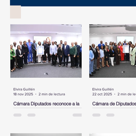
Elvira Guillén
Elvira Guillén
18 nov 2025
2 min de lectura
22 oct 2025
2 min de le
Cámara Diputados reconoce a la
Cámara de Diputados
dominicana, Cristina Contreras,
Laura Jiménez Piment
radicada en NY, por su trayectoria y
dominicana destacada
aportes al sistema de salud pública
Estados Unidos
SANTO DOMINGO.- La Cámara de
SANTO DOMINGO.- Dur
en favor de la diáspora
Diputados, entregó este martes un
encabezado por su pre