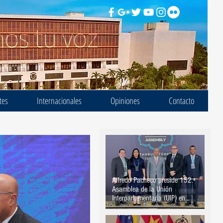
tes
Internacionales
Opiniones
Contacto
Alfredo Pacheco preside 152.ª
Asamblea de la Unión
Interparlamentaria (UIP) en
Estambul, Turquía