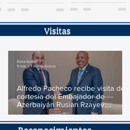
Diputados visitó la Fortaleza de
de Persecución del...
Santa Bárbara de Samaná, a fin
de...
ita
Elvira Guillén
11 mar
1 min de lectura
Alfredo Pacheco recibe visita de
cortesía del Embajador de
Azerbaiyán Rusian Rzayev,
conversan varios temas de
interés
cimient