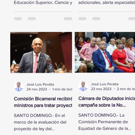
Educación Superior, Ciencia y
adicionales, alerta especialis
Tecnología de la Cámara de
Santo Domingo, RD — En un
Diputados se trasladó a la
esfuerzo por fortalecer...
sede...
José Luis Peralta
José Luis Peralta
23 nov 2023
24 nov 2023
1 min de lectura
Cámara de Diputados inici
Comisión Bicameral recibirá
campaña sobre la No
ministros para tratar proyecto
Violencia Contra la Mujer
de ley del Presupuesto
SANTO DOMINGO.- La
SANTO DOMINGO.- En el
General del Estado
Comisión Permanente de
marco de la evaluación del
Equidad de Género de la
proyecto de ley del
Cámara de Diputados realiz