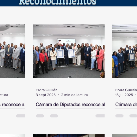
Elvira Guillén
Elvira Guillén
ctura
3 sept 2025
2 min de lectura
15 jul 2025
 reconoce a
Cámara de Diputados reconoce al
Cámara de
el,
neurocirujano José Antonio
Rubby Pér
 en los
Peguero Calzada y al cantante de
DN y a un 
bachata Joe Veras
Morgan
ante un acto
Santo Domingo.- La Cámara de
SANTO DOM
sidente,
Diputados, en un acto encabezado
Diputados 