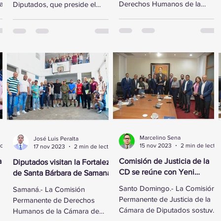
ta”
Derechos Humanos de la
Diputados, que preside el
Cámara de Diputados recibió
legislador Gregorio
al vicepresidente ejecutivo de
Domínguez, se reunió este
la Fundación...
lunes con...
Marcelino Sena
José Luis Peralta
2 min de lectura
15 nov 2023
2 min de lectura
17 nov 2023
2 min de lectura
a
Comisión de Justicia de la
Diputados visitan la Fortaleza
CD se reúne con Yeni
de Santa Bárbara de Samaná
Berenice Reynoso
Santo Domingo.- La Comisión
Samaná.- La Comisión
Permanente de Justicia de la
Permanente de Derechos
Cámara de Diputados sostuvo
Humanos de la Cámara de
ó
un encuentro con la Directora