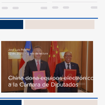
presidente de la Cámara de
proyecto de ley del
Diputados, Alfredo Pacheco,
Presupuesto General...
junto...
s
José Luis Peralta
22 dic 2025
2 min de lectura
China dona equipos electrónicos
a la Cámara de Diputados
os