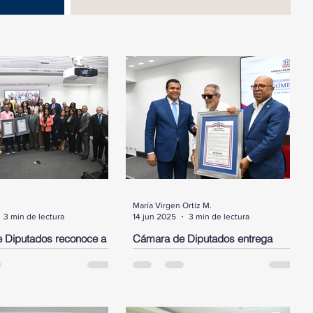
María Virgen Ortíz M.
3 min de lectura
14 jun 2025
3 min de lectura
 Diputados reconoce a
Cámara de Diputados entrega
ez, a los bomberos del
pergamino de reconocimiento a
alto ejecutivo de JP
Delio Gómez Ochoa
INGO.- La Cámara de
SANTO DOMINGO. - La Cámara de
entregó este martes tres
Diputados entregó un pergamino de