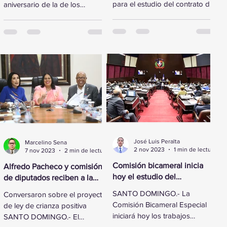
para el estudio del contrato de
aniversario de la de los
concesión renovado y
Derechos Humanos,
reformado de los
legisladores de la Cámara de
aeropuertos...
Diputados...
José Luis Peralta
Marcelino Sena
2 nov 2023
1 min de lectura
7 nov 2023
2 min de lectura
Comisión bicameral inicia
Alfredo Pacheco y comisión
hoy el estudio del
de diputados reciben a la
Presupuesto General del
Primera Dama
SANTO DOMINGO.- La
Conversaron sobre el proyecto
Estado 2024
Comisión Bicameral Especial
de ley de crianza positiva
iniciará hoy los trabajos
SANTO DOMINGO.- El
formales para conocer el