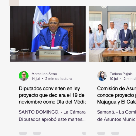
Marcelino Sena
Tatiana Pujols
14 jul
2 min de lectura
10 jul
2 min d
Diputados convierten en ley
Comisión de Asun
proyecto que declara el 19 de
conoce proyecto 
noviembre como Día del Médico
Majagua y El Catey
Geriatra
municipal
SANTO DOMINGO. - La Cámara de
Samaná. - La Com
Diputados aprobó este martes
de Asuntos Munici
acoger las modificaciones hechas
Cámara de Diputad
por el Senado de la República al
por el diputado El