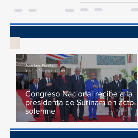
Presupuesto General del
este jueves un acto en
Estado para el año 2024, la
conmemoración al Día...
Comisión...
Vis
José Luis Peralta
2 jun
1 min de lectura
Congreso Nacional recibe a la
presidenta de Surinam en acto
solemne
Recono