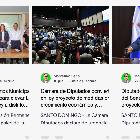
Marcelino Sena
Mar
e lectura
18 jun
2 min de lectura
27
tos Municipales
Cámara de Diputados convierte
Diputad
para elevar La
en ley proyecto de medidas pro-
del Sena
 a distrito
crecimiento económico y
proyect
simplificación fiscal
isión Permanente
SANTO DOMINGO.- La Cámara de
SANTO D
pales de la
Diputados declaró de urgencia y
Diputado
os, presidida
convirtió en ley este jueves, al
las modi
ías Matos, se
aprobarlo en dos discusiones
Senado d