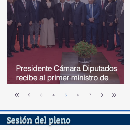
Presidente Cámara Diputados
recibe al primer ministro de
a
Vietnam; tratan diversos temas
3
4
5
6
7
del ple