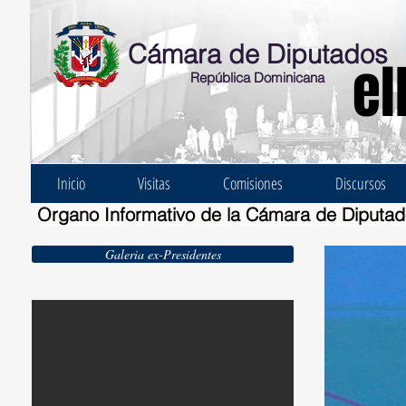
Cámara de Diputados
el
República Dominicana
Inicio
Visitas
Comisiones
Discursos
Organo Informativo de la Cámara de Diputa
Galeria ex-Presidentes
Ernesto Bonelli Burgos 1924-1930