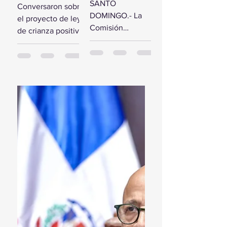
comisión de
SANTO
Conversaron sobre
estudio del
diputados
DOMINGO.- La
el proyecto de ley
Presupuesto
reciben a la
Comisión
de crianza positiva
General del
Primera
Bicameral Especial
SANTO
Estado 2024
Dama
iniciará hoy los
DOMINGO.- El
trabajos formales
presidente de la
para conocer el
Cámara de
proyecto de ley
Diputados, Alfredo
del Presupuesto
Pacheco, junto...
General...