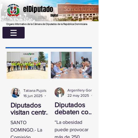
elDiputado
Digital
Organo Informativo de la Cámara de Diputados de la República Dominicana
Argenllery González
Tatiana Pujols
22 may 2025
2 min de lectura
16 jun 2025
2 min de lectura
Diputados
Diputados
debaten con
visitan centro
experta
UASD La
“La obesidad
SANTO
sobre la
Romana para
puede provocar
DOMINGO.- La
obesidad
conocer
más de 250
Comisión