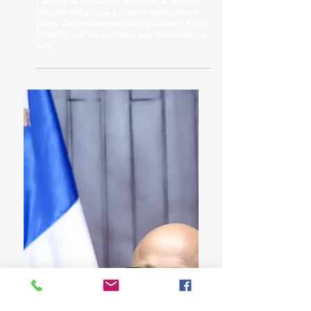
Cámara de Diputados reconoce al profesor
Emigdio Peña Luna y, a los comunicadores
Pedro Carlos Guerrero Bello y Gustavo Aníbal
Pimentel, por los aportes a sus provincias y al
país