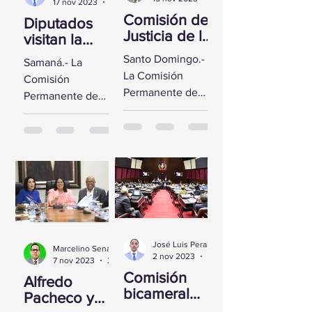
17 nov 2023
2 min de lectura
Comisión de
Diputados
Justicia de la
visitan la
CD se reúne
Fortaleza de
Santo Domingo.-
Samaná.- La
con Yeni
Santa
La Comisión
Comisión
Berenice
Bárbara de
Permanente de
Permanente de
Reynoso
Samaná
Justicia de la
Derechos
Cámara de
Humanos de la
Diputados sostuvo
Cámara de
un encuentro con
Diputados visitó la
la Directora de
Fortaleza de Santa
Persecución del...
Bárbara de
Samaná, a fin de...
José Luis Peralta
Marcelino Sena
2 nov 2023
1 min de lectura
7 nov 2023
2 min de lectura
Comisión
Alfredo
bicameral
Pacheco y
inicia hoy el