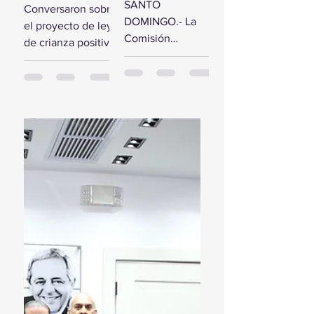
comisión de
SANTO
Conversaron sobre
estudio del
diputados
DOMINGO.- La
el proyecto de ley
Presupuesto
reciben a la
Comisión
de crianza positiva
General del
Primera
Bicameral Especial
SANTO
Estado 2024
Dama
iniciará hoy los
DOMINGO.- El
trabajos formales
presidente de la
para conocer el
Cámara de
proyecto de ley
Diputados, Alfredo
del Presupuesto
Pacheco, junto...
General...