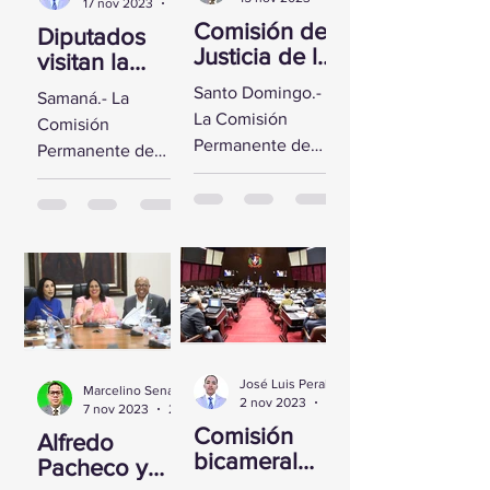
17 nov 2023
2 min de lectura
Comisión de
Diputados
Justicia de la
visitan la
CD se reúne
Fortaleza de
Santo Domingo.-
Samaná.- La
con Yeni
Santa
La Comisión
Comisión
Berenice
Bárbara de
Permanente de
Permanente de
Reynoso
Samaná
Justicia de la
Derechos
Cámara de
Humanos de la
Diputados sostuvo
Cámara de
un encuentro con
Diputados visitó la
la Directora de
Fortaleza de Santa
Persecución del...
Bárbara de
Samaná, a fin de...
José Luis Peralta
Marcelino Sena
2 nov 2023
1 min de lectura
7 nov 2023
2 min de lectura
Comisión
Alfredo
bicameral
Pacheco y
inicia hoy el