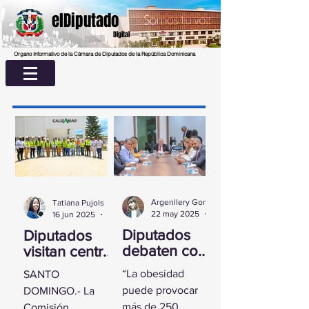
elDiputado
Digital
Organo Informativo de la Cámara de Diputados de la República Dominicana
Argenllery González
Tatiana Pujols
22 may 2025
2 min de lectura
16 jun 2025
2 min de lectura
Diputados
Diputados
debaten con
visitan centro
experta
UASD La
“La obesidad
SANTO
sobre la
Romana para
puede provocar
DOMINGO.- La
obesidad
conocer
más de 250
Comisión