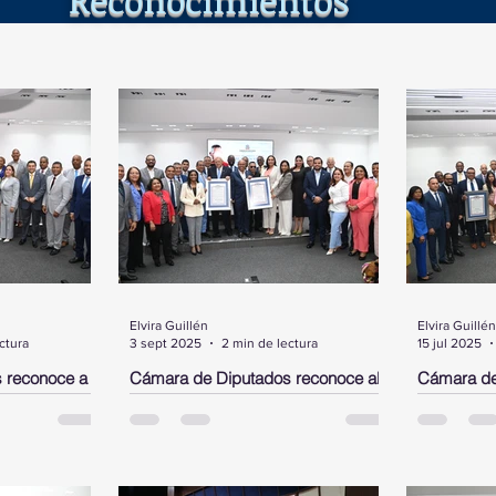
Elvira Guillén
Elvira Guillén
ctura
3 sept 2025
2 min de lectura
15 jul 2025
 reconoce a
Cámara de Diputados reconoce al
Cámara de
el,
neurocirujano José Antonio
Rubby Pér
 en los
Peguero Calzada y al cantante de
DN y a un 
bachata Joe Veras
Morgan
ante un acto
Santo Domingo.- La Cámara de
SANTO DOM
sidente,
Diputados, en un acto encabezado
Diputados 