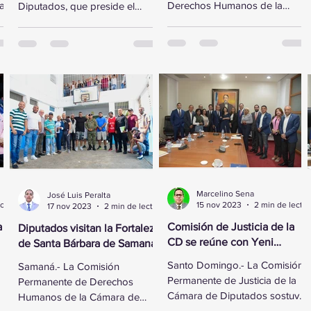
ta”
Derechos Humanos de la
Diputados, que preside el
Cámara de Diputados recibió
legislador Gregorio
al vicepresidente ejecutivo de
Domínguez, se reunió este
la Fundación...
lunes con...
Marcelino Sena
José Luis Peralta
2 min de lectura
15 nov 2023
2 min de lectura
17 nov 2023
2 min de lectura
a
Comisión de Justicia de la
Diputados visitan la Fortaleza
CD se reúne con Yeni
de Santa Bárbara de Samaná
Berenice Reynoso
Santo Domingo.- La Comisión
Samaná.- La Comisión
Permanente de Justicia de la
Permanente de Derechos
Cámara de Diputados sostuvo
Humanos de la Cámara de
ó
un encuentro con la Directora