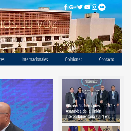
tes
Internacionales
Opiniones
Contacto
Alfredo Pacheco preside 152.ª
Asamblea de la Unión
Interparlamentaria (UIP) en
Estambul, Turquía