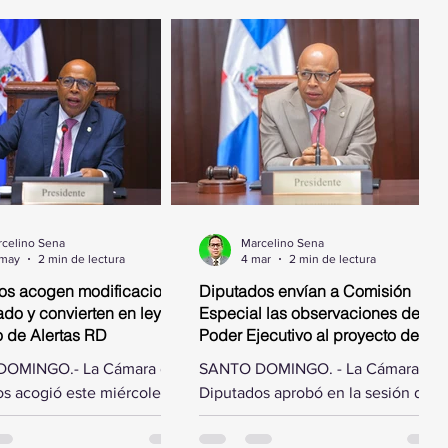
celino Sena
Marcelino Sena
 may
2 min de lectura
4 mar
2 min de lectura
os acogen modificaciones
Diputados envían a Comisión
do y convierten en ley
Especial las observaciones del
o de Alertas RD
Poder Ejecutivo al proyecto de ley
que autoriza el pago de deuda
OMINGO.- La Cámara de
SANTO DOMINGO. - La Cámara de
por obras ejecutadas
s acogió este miércoles
Diputados aprobó en la sesión de
ficaciones hechas por el
este miércoles designar una
e la República al proyecto
comisión especial para estudiar las