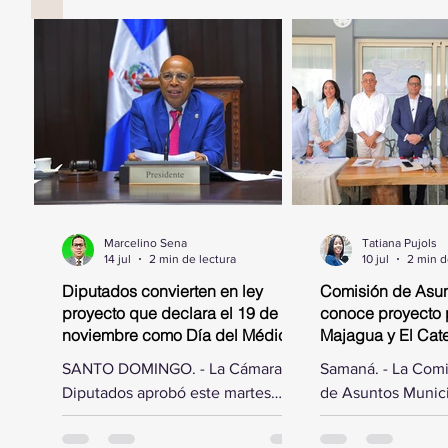
Marcelino Sena
Tatiana Pujols
14 jul
2 min de lectura
10 jul
2 min d
Diputados convierten en ley
Comisión de Asun
proyecto que declara el 19 de
conoce proyecto 
noviembre como Día del Médico
Majagua y El Catey
Geriatra
municipal
SANTO DOMINGO. - La Cámara de
Samaná. - La Com
Diputados aprobó este martes
de Asuntos Munici
acoger las modificaciones hechas
Cámara de Diputad
por el Senado de la República al
por el diputado El