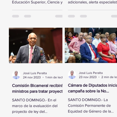
Educación Superior, Ciencia y
adicionales, alerta especialis
Tecnología de la Cámara de
Santo Domingo, RD — En un
Diputados se trasladó a la
esfuerzo por fortalecer...
sede...
José Luis Peralta
José Luis Peralta
23 nov 2023
24 nov 2023
1 min de lectura
Cámara de Diputados inici
Comisión Bicameral recibirá
campaña sobre la No
ministros para tratar proyecto
Violencia Contra la Mujer
de ley del Presupuesto
SANTO DOMINGO.- La
SANTO DOMINGO.- En el
General del Estado
Comisión Permanente de
marco de la evaluación del
Equidad de Género de la
proyecto de ley del
Cámara de Diputados realiz