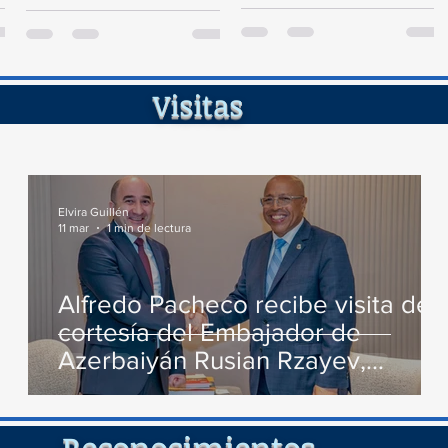
Diputados visitó la Fortaleza de
de Persecución del...
Santa Bárbara de Samaná, a fin
de...
ita
Elvira Guillén
11 mar
1 min de lectura
Alfredo Pacheco recibe visita de
cortesía del Embajador de
Azerbaiyán Rusian Rzayev,
conversan varios temas de
interés
cimient