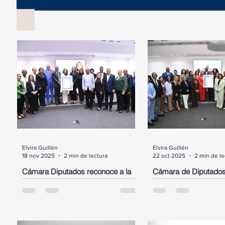
Elvira Guillén
Elvira Guillén
18 nov 2025
2 min de lectura
22 oct 2025
2 min de le
Cámara Diputados reconoce a la
Cámara de Diputados
dominicana, Cristina Contreras,
Laura Jiménez Piment
radicada en NY, por su trayectoria y
dominicana destacada
aportes al sistema de salud pública
Estados Unidos
SANTO DOMINGO.- La Cámara de
SANTO DOMINGO.- Dur
en favor de la diáspora
Diputados, entregó este martes un
encabezado por su pre