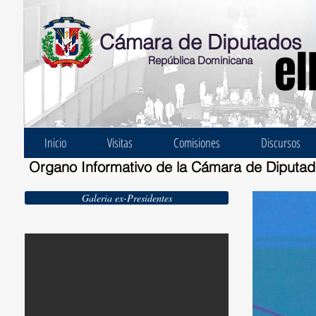
Cámara de Diputados
el
República Dominicana
Inicio
Visitas
Comisiones
Discursos
Organo Informativo de la Cámara de Diputa
Galeria ex-Presidentes
Ernesto Bonelli Burgos 1924-1930