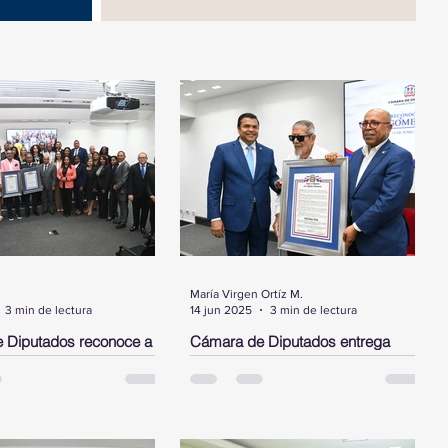
María Virgen Ortíz M.
3 min de lectura
14 jun 2025
3 min de lectura
 Diputados reconoce a
Cámara de Diputados entrega
ez, a los bomberos del
pergamino de reconocimiento a
alto ejecutivo de JP
Delio Gómez Ochoa
INGO.- La Cámara de
SANTO DOMINGO. - La Cámara de
entregó este martes tres
Diputados entregó un pergamino de