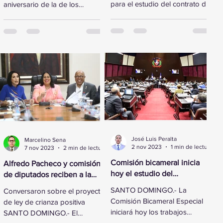
para el estudio del contrato de
aniversario de la de los
concesión renovado y
Derechos Humanos,
reformado de los
legisladores de la Cámara de
aeropuertos...
Diputados...
José Luis Peralta
Marcelino Sena
2 nov 2023
1 min de lectura
7 nov 2023
2 min de lectura
Comisión bicameral inicia
Alfredo Pacheco y comisión
hoy el estudio del
de diputados reciben a la
Presupuesto General del
Primera Dama
SANTO DOMINGO.- La
Conversaron sobre el proyecto
Estado 2024
Comisión Bicameral Especial
de ley de crianza positiva
iniciará hoy los trabajos
SANTO DOMINGO.- El
formales para conocer el