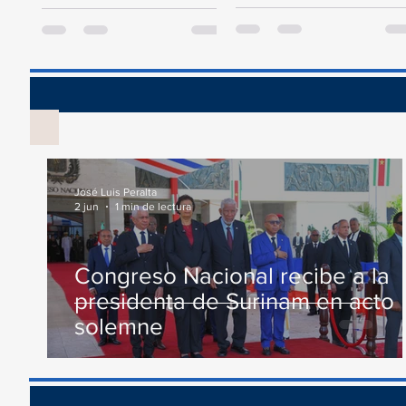
Presupuesto General del
este jueves un acto en
Estado para el año 2024, la
conmemoración al Día...
Comisión...
Vis
José Luis Peralta
2 jun
1 min de lectura
Congreso Nacional recibe a la
presidenta de Surinam en acto
solemne
Recono