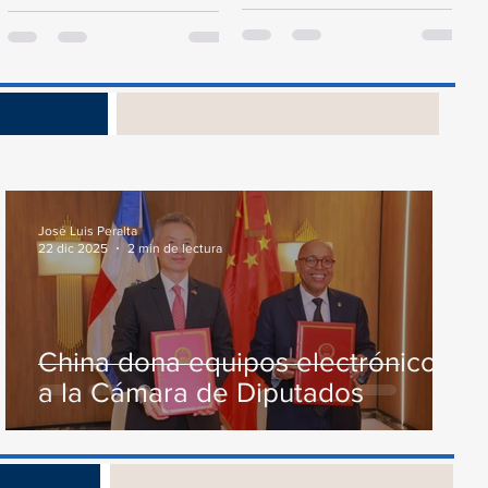
presidente de la Cámara de
proyecto de ley del
Diputados, Alfredo Pacheco,
Presupuesto General...
junto...
s
José Luis Peralta
22 dic 2025
2 min de lectura
China dona equipos electrónicos
a la Cámara de Diputados
os