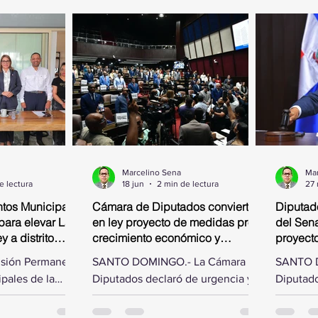
Marcelino Sena
Mar
e lectura
18 jun
2 min de lectura
27
tos Municipales
Cámara de Diputados convierte
Diputad
para elevar La
en ley proyecto de medidas pro-
del Sena
 a distrito
crecimiento económico y
proyect
simplificación fiscal
isión Permanente
SANTO DOMINGO.- La Cámara de
SANTO D
pales de la
Diputados declaró de urgencia y
Diputado
os, presidida
convirtió en ley este jueves, al
las modi
ías Matos, se
aprobarlo en dos discusiones
Senado d