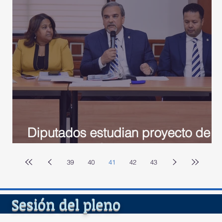
ón
Diputados estudian proyecto de
ley sobre el Código Electoral
39
40
41
42
43
del ple