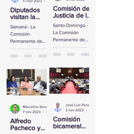
17 nov 2023
2 min de lectura
Comisión de
Diputados
Justicia de la
visitan la
CD se reúne
Fortaleza de
Santo Domingo.-
Samaná.- La
con Yeni
Santa
La Comisión
Comisión
Berenice
Bárbara de
Permanente de
Permanente de
Reynoso
Samaná
Justicia de la
Derechos
Cámara de
Humanos de la
Diputados sostuvo
Cámara de
un encuentro con
Diputados visitó la
la Directora de
Fortaleza de Santa
Persecución del...
Bárbara de
Samaná, a fin de...
José Luis Peralta
Marcelino Sena
2 nov 2023
1 min de lectura
7 nov 2023
2 min de lectura
Comisión
Alfredo
bicameral
Pacheco y
inicia hoy el