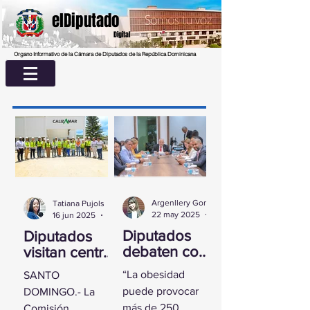
elDiputado
Digital
Organo Informativo de la Cámara de Diputados de la República Dominicana
Argenllery González
Tatiana Pujols
22 may 2025
2 min de lectura
16 jun 2025
2 min de lectura
Diputados
Diputados
debaten con
visitan centro
experta
UASD La
“La obesidad
SANTO
sobre la
Romana para
puede provocar
DOMINGO.- La
obesidad
conocer
más de 250
Comisión