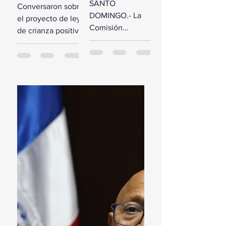
comisión de
SANTO
Conversaron sobre
estudio del
diputados
DOMINGO.- La
el proyecto de ley
Presupuesto
reciben a la
Comisión
de crianza positiva
General del
Primera
Bicameral Especial
SANTO
Estado 2024
Dama
iniciará hoy los
DOMINGO.- El
trabajos formales
presidente de la
para conocer el
Cámara de
proyecto de ley
Diputados, Alfredo
del Presupuesto
Pacheco, junto...
General...