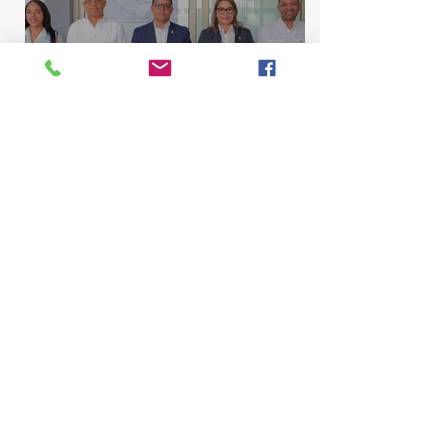
Comisión de Asuntos
Municipales conoce
proyecto para elevar La
Majagua y El Catey a distrito
municipal
Marcelino Sena
10 jul
2 min de lectura