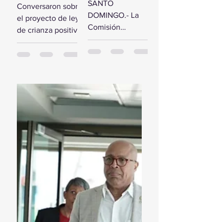
comisión de
SANTO
Conversaron sobre
estudio del
diputados
DOMINGO.- La
el proyecto de ley
Presupuesto
reciben a la
Comisión
de crianza positiva
General del
Primera
Bicameral Especial
SANTO
Estado 2024
Dama
iniciará hoy los
DOMINGO.- El
trabajos formales
presidente de la
para conocer el
Cámara de
proyecto de ley
Diputados, Alfredo
del Presupuesto
Pacheco, junto...
General...