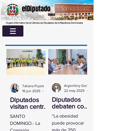
elDiputado
Digital
Organo Informativo de la Cámara de Diputados de la República Dominicana
Argenllery González
Tatiana Pujols
22 may 2025
2 min de lectura
16 jun 2025
2 min de lectura
Diputados
Diputados
debaten con
visitan centro
experta
UASD La
“La obesidad
SANTO
sobre la
Romana para
puede provocar
DOMINGO.- La
obesidad
conocer
más de 250
Comisión