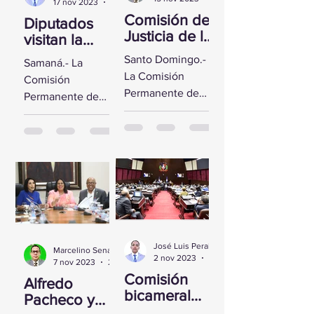
17 nov 2023
2 min de lectura
Comisión de
Diputados
Justicia de la
visitan la
CD se reúne
Fortaleza de
Santo Domingo.-
Samaná.- La
con Yeni
Santa
La Comisión
Comisión
Berenice
Bárbara de
Permanente de
Permanente de
Reynoso
Samaná
Justicia de la
Derechos
Cámara de
Humanos de la
Diputados sostuvo
Cámara de
un encuentro con
Diputados visitó la
la Directora de
Fortaleza de Santa
Persecución del...
Bárbara de
Samaná, a fin de...
José Luis Peralta
Marcelino Sena
2 nov 2023
1 min de lectura
7 nov 2023
2 min de lectura
Comisión
Alfredo
bicameral
Pacheco y
inicia hoy el