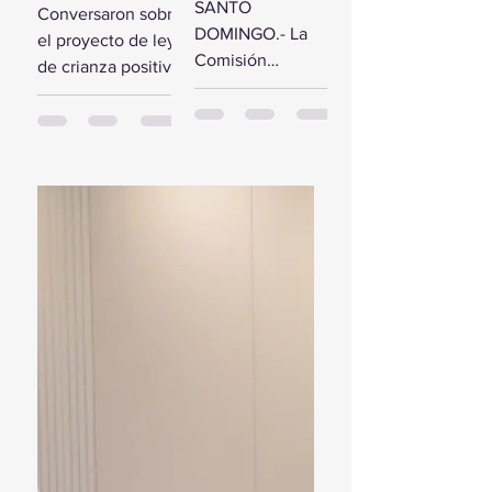
comisión de
SANTO
Conversaron sobre
estudio del
diputados
DOMINGO.- La
el proyecto de ley
Presupuesto
reciben a la
Comisión
de crianza positiva
General del
Primera
Bicameral Especial
SANTO
Estado 2024
Dama
iniciará hoy los
DOMINGO.- El
trabajos formales
presidente de la
para conocer el
Cámara de
proyecto de ley
Diputados, Alfredo
del Presupuesto
Pacheco, junto...
General...