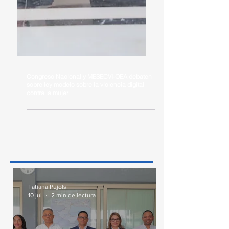
Congreso Nacional y MESECVI-OEA debaten
sobre ley modelo sobre la violencia digital
contra la mujer
Tatiana Pujols