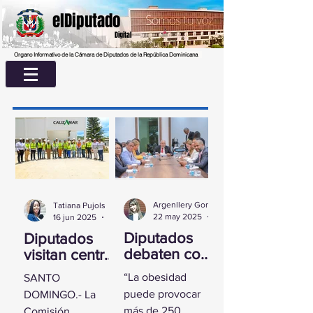
elDiputado
Digital
Organo Informativo de la Cámara de Diputados de la República Dominicana
Argenllery González
Tatiana Pujols
22 may 2025
2 min de lectura
16 jun 2025
2 min de lectura
Diputados
Diputados
debaten con
visitan centro
experta
UASD La
“La obesidad
SANTO
sobre la
Romana para
puede provocar
DOMINGO.- La
obesidad
conocer
más de 250
Comisión