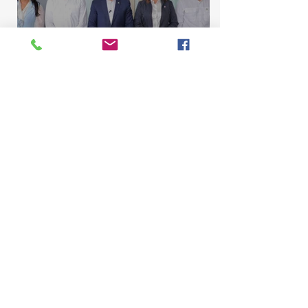
10 jul
2 min de lectura
Comisión de Asuntos
Municipales conoce
proyecto para elevar La
Majagua y El Catey a distrito
municipal
Marcelino Sena
10 jul
2 min de lectura