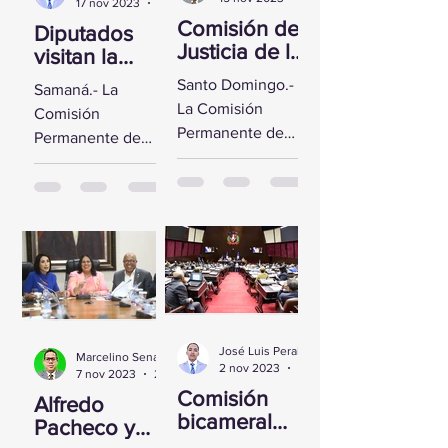
17 nov 2023
2 min de lectura
Comisión de
Diputados
Justicia de la
visitan la
CD se reúne
Fortaleza de
Santo Domingo.-
Samaná.- La
con Yeni
Santa
La Comisión
Comisión
Berenice
Bárbara de
Permanente de
Permanente de
Reynoso
Samaná
Justicia de la
Derechos
Cámara de
Humanos de la
Diputados sostuvo
Cámara de
un encuentro con
Diputados visitó la
la Directora de
Fortaleza de Santa
Persecución del...
Bárbara de
Samaná, a fin de...
José Luis Peralta
Marcelino Sena
2 nov 2023
1 min de lectura
7 nov 2023
2 min de lectura
Comisión
Alfredo
bicameral
Pacheco y
inicia hoy el