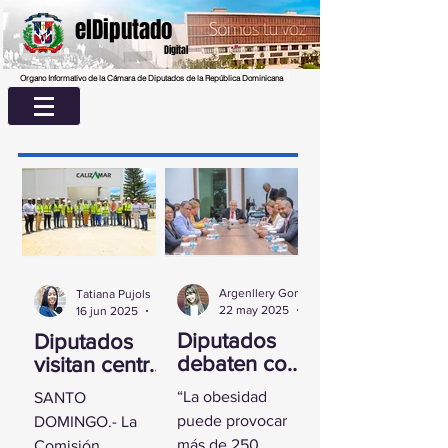
elDiputado
Digital
Organo Informativo de la Cámara de Diputados de la República Dominicana
Argenllery González
Tatiana Pujols
22 may 2025
2 min de lectura
16 jun 2025
2 min de lectura
Diputados
Diputados
debaten con
visitan centro
experta
UASD La
“La obesidad
SANTO
sobre la
Romana para
puede provocar
DOMINGO.- La
obesidad
conocer
más de 250
Comisión