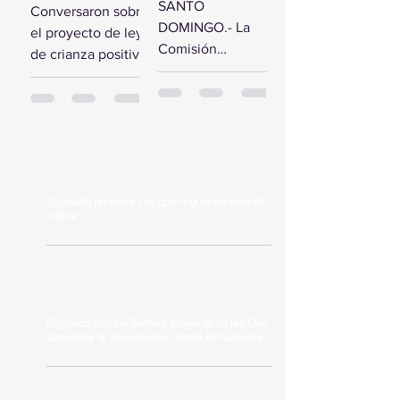
comisión de
SANTO
Conversaron sobre
estudio del
diputados
DOMINGO.- La
el proyecto de ley
Presupuesto
reciben a la
Comisión
de crianza positiva
General del
Primera
Bicameral Especial
SANTO
Estado 2024
Dama
iniciará hoy los
DOMINGO.- El
trabajos formales
presidente de la
para conocer el
Cámara de
proyecto de ley
Diputados, Alfredo
del Presupuesto
Pacheco, junto...
General...
Diputado propone Ley que regule bancas de
lotería
Diputado Serulle Somete proyecto de ley Que
Garantiza la Vacunación Contra El Papiloma