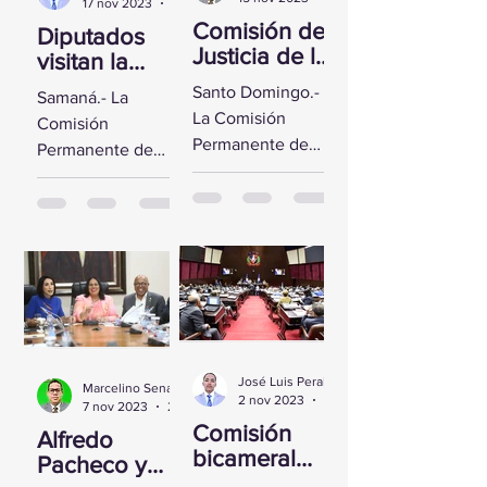
17 nov 2023
2 min de lectura
Comisión de
Diputados
Justicia de la
visitan la
CD se reúne
Fortaleza de
Santo Domingo.-
Samaná.- La
con Yeni
Santa
La Comisión
Comisión
Berenice
Bárbara de
Permanente de
Permanente de
Reynoso
Samaná
Justicia de la
Derechos
Cámara de
Humanos de la
Diputados sostuvo
Cámara de
un encuentro con
Diputados visitó la
la Directora de
Fortaleza de Santa
Persecución del...
Bárbara de
Samaná, a fin de...
José Luis Peralta
Marcelino Sena
2 nov 2023
1 min de lectura
7 nov 2023
2 min de lectura
Comisión
Alfredo
bicameral
Pacheco y
inicia hoy el