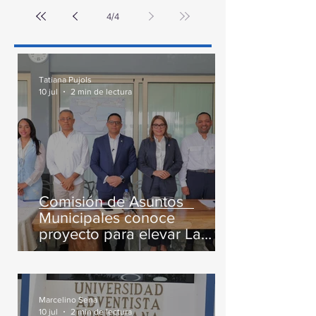
4
/
4
Tatiana Pujols
10 jul
2 min de lectura
Comisión de Asuntos
Municipales conoce
proyecto para elevar La
Majagua y El Catey a distrito
municipal
Marcelino Sena
10 jul
2 min de lectura