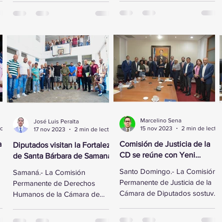
al vicepresidente ejecutivo de
Domínguez, se reunió este
la Fundación...
lunes con...
Marcelino Sena
José Luis Peralta
2 min de lectura
15 nov 2023
2 min de lectura
17 nov 2023
2 min de lectura
a
Comisión de Justicia de la
Diputados visitan la Fortaleza
CD se reúne con Yeni
de Santa Bárbara de Samaná
Berenice Reynoso
Santo Domingo.- La Comisión
Samaná.- La Comisión
Permanente de Justicia de la
Permanente de Derechos
Cámara de Diputados sostuvo
Humanos de la Cámara de
ó
un encuentro con la Directora
Diputados visitó la Fortaleza de
de Persecución del...
Santa Bárbara de Samaná, a fin