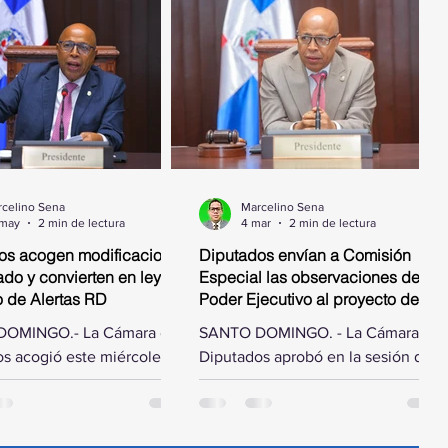
celino Sena
Marcelino Sena
 may
2 min de lectura
4 mar
2 min de lectura
os acogen modificaciones
Diputados envían a Comisión
do y convierten en ley
Especial las observaciones del
o de Alertas RD
Poder Ejecutivo al proyecto de ley
que autoriza el pago de deuda
OMINGO.- La Cámara de
SANTO DOMINGO. - La Cámara de
por obras ejecutadas
s acogió este miércoles
Diputados aprobó en la sesión de
ficaciones hechas por el
este miércoles designar una
e la República al proyecto
comisión especial para estudiar las
ue crea la Alerta Nacional
observaciones hechas por el Poder