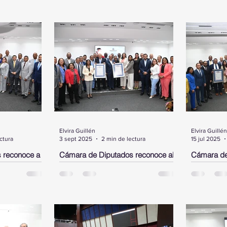
Elvira Guillén
Elvira Guillén
ctura
3 sept 2025
2 min de lectura
15 jul 2025
 reconoce a
Cámara de Diputados reconoce al
Cámara de
el,
neurocirujano José Antonio
Rubby Pér
 en los
Peguero Calzada y al cantante de
DN y a un 
bachata Joe Veras
Morgan
ante un acto
Santo Domingo.- La Cámara de
SANTO DOM
sidente,
Diputados, en un acto encabezado
Diputados 
mara de
por su presidente, Alfredo Pacheco,
pergaminos
pergamino de
entregó este miércoles dos
aprobados 