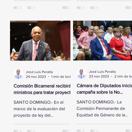
Diputados se trasladó a la
esfuerzo por fortalecer...
sede...
José Luis Peralta
José Luis Peralta
23 nov 2023
24 nov 2023
1 min de lectura
Cámara de Diputados inici
Comisión Bicameral recibirá
campaña sobre la No
ministros para tratar proyecto
Violencia Contra la Mujer
de ley del Presupuesto
SANTO DOMINGO.- La
SANTO DOMINGO.- En el
General del Estado
Comisión Permanente de
marco de la evaluación del
Equidad de Género de la
proyecto de ley del
Cámara de Diputados realiz
Presupuesto General del
este jueves un acto en
Estado para el año 2024, la