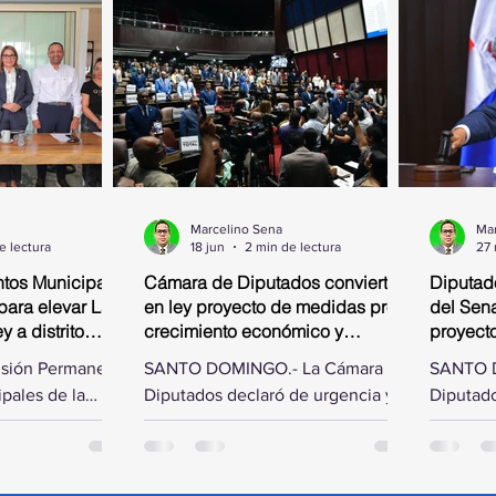
Marcelino Sena
Mar
e lectura
18 jun
2 min de lectura
27
tos Municipales
Cámara de Diputados convierte
Diputad
para elevar La
en ley proyecto de medidas pro-
del Sena
 a distrito
crecimiento económico y
proyect
simplificación fiscal
isión Permanente
SANTO DOMINGO.- La Cámara de
SANTO D
pales de la
Diputados declaró de urgencia y
Diputado
os, presidida
convirtió en ley este jueves, al
las modi
ías Matos, se
aprobarlo en dos discusiones
Senado d
incia de Samaná
consecutivas, el proyecto de
de ley q