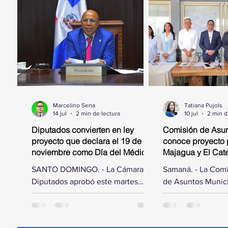
Marcelino Sena
Tatiana Pujols
14 jul
2 min de lectura
10 jul
2 min d
Diputados convierten en ley
Comisión de Asun
proyecto que declara el 19 de
conoce proyecto 
noviembre como Día del Médico
Majagua y El Catey
Geriatra
municipal
SANTO DOMINGO. - La Cámara de
Samaná. - La Com
Diputados aprobó este martes
de Asuntos Munici
acoger las modificaciones hechas
Cámara de Diputad
por el Senado de la República al
por el diputado El
proyecto de ley mediante el cual
trasladó a la prov