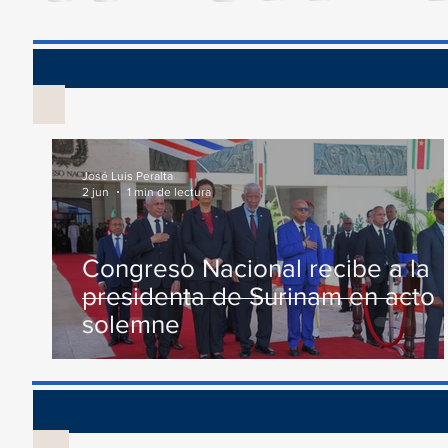
conmemoración al Día...
Comisión...
Vis
José Luis Peralta
2 jun
1 min de lectura
Congreso Nacional recibe a la
presidenta de Surinam en acto
solemne
Recono