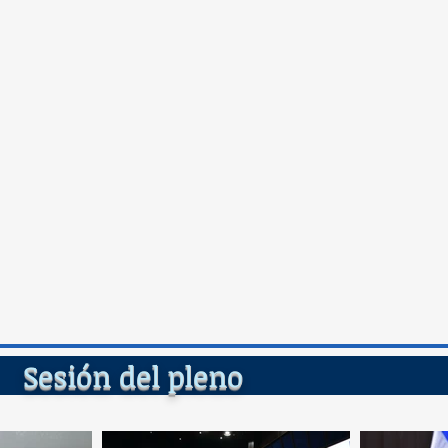
a
io
del ple