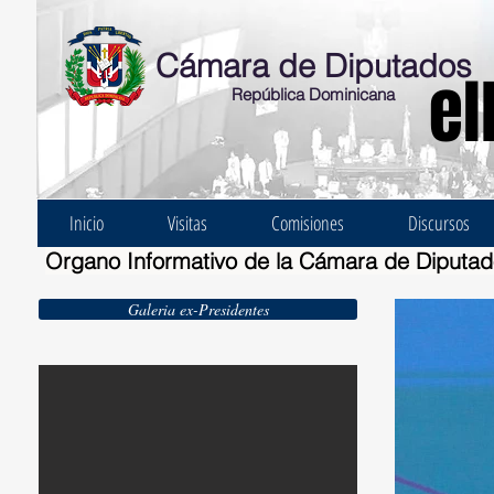
Cámara de Diputados
el
República Dominicana
Inicio
Visitas
Comisiones
Discursos
Organo Informativo de la Cámara de Diputa
Galeria ex-Presidentes
Ernesto Bonelli Burgos 1924-1930