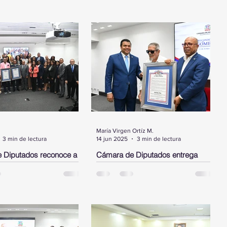
María Virgen Ortíz M.
3 min de lectura
14 jun 2025
3 min de lectura
 Diputados reconoce a
Cámara de Diputados entrega
ez, a los bomberos del
pergamino de reconocimiento a
alto ejecutivo de JP
Delio Gómez Ochoa
INGO.- La Cámara de
SANTO DOMINGO. - La Cámara de
entregó este martes tres
Diputados entregó un pergamino de
 de reconocimientos,
reconocimiento como homenaje al
por resolución a
héroe nacional y comandante Delio