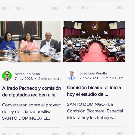
reformado de los
legisladores de la Cámara de
aeropuertos...
Diputados...
José Luis Peralta
Marcelino Sena
2 nov 2023
1 min de lectura
7 nov 2023
2 min de lectura
Comisión bicameral inicia
Alfredo Pacheco y comisión
hoy el estudio del
de diputados reciben a la
Presupuesto General del
Primera Dama
SANTO DOMINGO.- La
Conversaron sobre el proyecto
Estado 2024
Comisión Bicameral Especial
de ley de crianza positiva
iniciará hoy los trabajos
SANTO DOMINGO.- El
formales para conocer el
presidente de la Cámara de
proyecto de ley del
Diputados, Alfredo Pacheco,