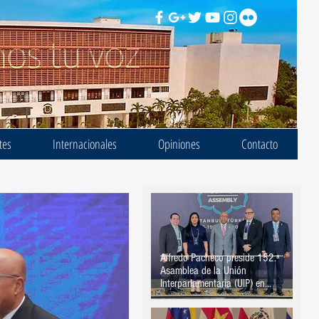
tes
Internacionales
Opiniones
Contacto
Alfredo Pacheco preside 152.ª
Asamblea de la Unión
Interparlamentaria (UIP) en
Estambul, Turquía