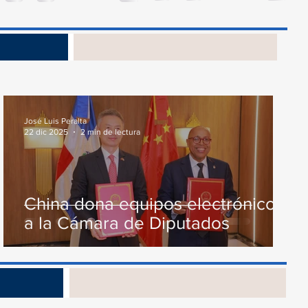
Presupuesto General...
junto...
s
José Luis Peralta
22 dic 2025
2 min de lectura
China dona equipos electrónicos
a la Cámara de Diputados
os