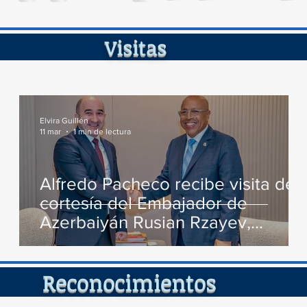
de...
ita
Elvira Guillén
11 mar
1 min de lectura
Alfredo Pacheco recibe visita de
cortesía del Embajador de
Azerbaiyán Rusian Rzayev,
conversan varios temas de
interés
cimient