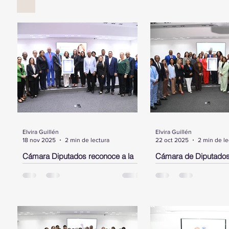
Elvira Guillén
Elvira Guillén
18 nov 2025
2 min de lectura
22 oct 2025
2 min de le
Cámara Diputados reconoce a la
Cámara de Diputados
dominicana, Cristina Contreras,
Laura Jiménez Piment
radicada en NY, por su trayectoria y
dominicana destacada
aportes al sistema de salud pública
Estados Unidos
SANTO DOMINGO.- La Cámara de
SANTO DOMINGO.- Dur
en favor de la diáspora
Diputados, entregó este martes un
encabezado por su pre
pergamino de reconocimiento a la
Alfredo Pacheco, la Cá
Dra. Cristina Contreras, dominicana
Diputados entregó un 