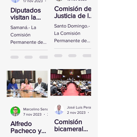
17 nov 2023
2 min de lectura
Comisión de
Diputados
Justicia de la
visitan la
CD se reúne
Fortaleza de
Santo Domingo.-
Samaná.- La
con Yeni
Santa
La Comisión
Comisión
Berenice
Bárbara de
Permanente de
Permanente de
Reynoso
Samaná
Justicia de la
Derechos
Cámara de
Humanos de la
Diputados sostuvo
Cámara de
un encuentro con
Diputados visitó la
la Directora de
Fortaleza de Santa
Persecución del...
Bárbara de
Samaná, a fin de...
José Luis Peralta
Marcelino Sena
2 nov 2023
1 min de lectura
7 nov 2023
2 min de lectura
Comisión
Alfredo
bicameral
Pacheco y
inicia hoy el