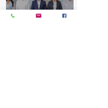
Comisión de Asuntos
Municipales conoce
proyecto para elevar La
Majagua y El Catey a distrito
municipal
Marcelino Sena
10 jul
2 min de lectura