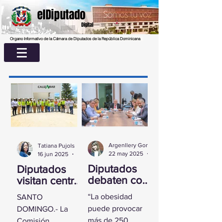
elDiputado
Digital
Organo Informativo de la Cámara de Diputados de la República Dominicana
Argenllery González
Tatiana Pujols
22 may 2025
2 min de lectura
16 jun 2025
2 min de lectura
Diputados
Diputados
debaten con
visitan centro
experta
UASD La
“La obesidad
SANTO
sobre la
Romana para
puede provocar
DOMINGO.- La
obesidad
conocer
más de 250
Comisión