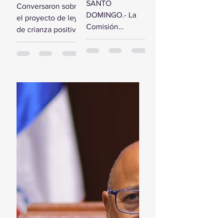
comisión de
SANTO
Conversaron sobre
estudio del
diputados
DOMINGO.- La
el proyecto de ley
Presupuesto
reciben a la
Comisión
de crianza positiva
General del
Primera
Bicameral Especial
SANTO
Estado 2024
Dama
iniciará hoy los
DOMINGO.- El
trabajos formales
presidente de la
para conocer el
Cámara de
proyecto de ley
Diputados, Alfredo
del Presupuesto
Pacheco, junto...
General...