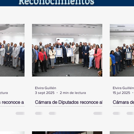
Elvira Guillén
Elvira Guillén
ctura
3 sept 2025
2 min de lectura
15 jul 2025
 reconoce a
Cámara de Diputados reconoce al
Cámara de
el,
neurocirujano José Antonio
Rubby Pér
 en los
Peguero Calzada y al cantante de
DN y a un 
bachata Joe Veras
Morgan
ante un acto
Santo Domingo.- La Cámara de
SANTO DOM
sidente,
Diputados, en un acto encabezado
Diputados 