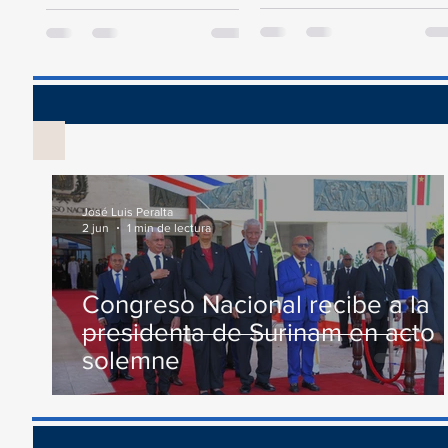
Presupuesto General del
este jueves un acto en
Estado para el año 2024, la
conmemoración al Día...
Comisión...
Vis
José Luis Peralta
2 jun
1 min de lectura
Congreso Nacional recibe a la
presidenta de Surinam en acto
solemne
Recono