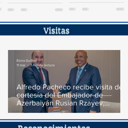
Diputados visitó la Fortaleza de
de Persecución del...
Santa Bárbara de Samaná, a fin
de...
ita
Elvira Guillén
11 mar
1 min de lectura
Alfredo Pacheco recibe visita de
cortesía del Embajador de
Azerbaiyán Rusian Rzayev,
conversan varios temas de
interés
cimient