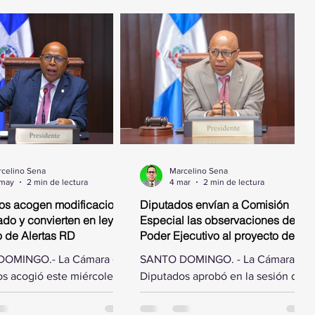
celino Sena
Marcelino Sena
 may
2 min de lectura
4 mar
2 min de lectura
os acogen modificaciones
Diputados envían a Comisión
do y convierten en ley
Especial las observaciones del
o de Alertas RD
Poder Ejecutivo al proyecto de ley
que autoriza el pago de deuda
OMINGO.- La Cámara de
SANTO DOMINGO. - La Cámara de
por obras ejecutadas
s acogió este miércoles
Diputados aprobó en la sesión de
ficaciones hechas por el
este miércoles designar una
e la República al proyecto
comisión especial para estudiar las