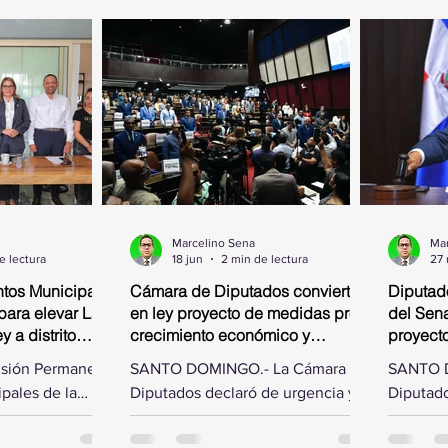
Marcelino Sena
Mar
e lectura
18 jun
2 min de lectura
27
tos Municipales
Cámara de Diputados convierte
Diputad
para elevar La
en ley proyecto de medidas pro-
del Sena
 a distrito
crecimiento económico y
proyect
simplificación fiscal
isión Permanente
SANTO DOMINGO.- La Cámara de
SANTO D
pales de la
Diputados declaró de urgencia y
Diputado
os, presidida
convirtió en ley este jueves, al
las modi
ías Matos, se
aprobarlo en dos discusiones
Senado d