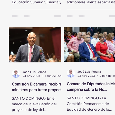
Educación Superior, Ciencia y
adicionales, alerta especialis
Tecnología de la Cámara de
Santo Domingo, RD — En un
Diputados se trasladó a la
esfuerzo por fortalecer...
sede...
José Luis Peralta
José Luis Peralta
23 nov 2023
24 nov 2023
1 min de lectura
Cámara de Diputados inici
Comisión Bicameral recibirá
campaña sobre la No
ministros para tratar proyecto
Violencia Contra la Mujer
de ley del Presupuesto
SANTO DOMINGO.- La
SANTO DOMINGO.- En el
General del Estado
Comisión Permanente de
marco de la evaluación del
Equidad de Género de la
proyecto de ley del
Cámara de Diputados realiz