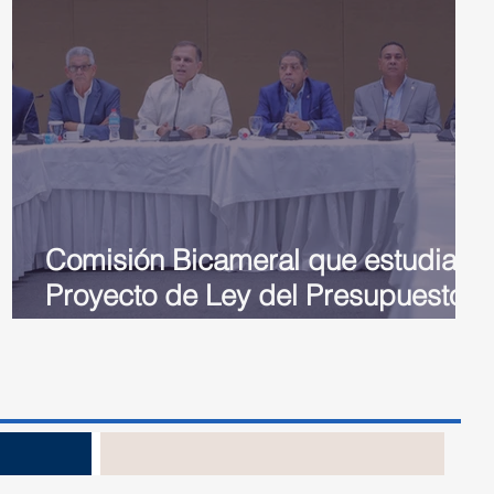
Comisión Bicameral que estudia
Proyecto de Ley del Presupuesto
se reúne con ministro de Hacienda
y con director general de
Presupuesto
no