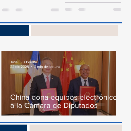
presidente de la Cámara de
proyecto de ley del
Diputados, Alfredo Pacheco,
Presupuesto General...
junto...
s
José Luis Peralta
22 dic 2025
2 min de lectura
China dona equipos electrónicos
a la Cámara de Diputados
os