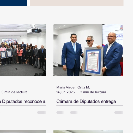
María Virgen Ortíz M.
3 min de lectura
14 jun 2025
3 min de lectura
 Diputados reconoce a
Cámara de Diputados entrega
ez, a los bomberos del
pergamino de reconocimiento a
alto ejecutivo de JP
Delio Gómez Ochoa
INGO.- La Cámara de
SANTO DOMINGO. - La Cámara de
entregó este martes tres
Diputados entregó un pergamino de