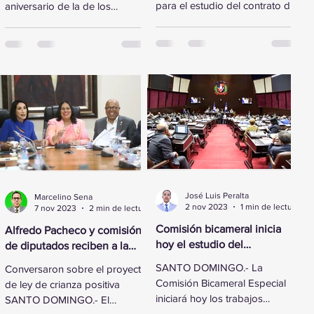
para el estudio del contrato de
aniversario de la de los
concesión renovado y
Derechos Humanos,
reformado de los
legisladores de la Cámara de
aeropuertos...
Diputados...
José Luis Peralta
Marcelino Sena
2 nov 2023
1 min de lectura
7 nov 2023
2 min de lectura
Comisión bicameral inicia
Alfredo Pacheco y comisión
hoy el estudio del
de diputados reciben a la
Presupuesto General del
Primera Dama
SANTO DOMINGO.- La
Conversaron sobre el proyecto
Estado 2024
Comisión Bicameral Especial
de ley de crianza positiva
iniciará hoy los trabajos
SANTO DOMINGO.- El
formales para conocer el