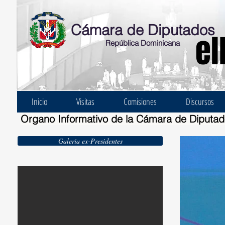
Cámara de Diputados
el
República Dominicana
Inicio
Visitas
Comisiones
Discursos
Organo Informativo de la Cámara de Diputa
Galeria ex-Presidentes
Ernesto Bonelli Burgos 1924-1930