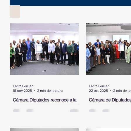
Elvira Guillén
Elvira Guillén
18 nov 2025
2 min de lectura
22 oct 2025
2 min de le
Cámara Diputados reconoce a la
Cámara de Diputados
dominicana, Cristina Contreras,
Laura Jiménez Piment
radicada en NY, por su trayectoria y
dominicana destacada
aportes al sistema de salud pública
Estados Unidos
SANTO DOMINGO.- La Cámara de
SANTO DOMINGO.- Dur
en favor de la diáspora
Diputados, entregó este martes un
encabezado por su pre