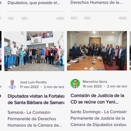
ta”
Derechos Humanos de la
Diputados, que preside el
Cámara de Diputados recibió
legislador Gregorio
al vicepresidente ejecutivo de
Domínguez, se reunió este
la Fundación...
lunes con...
Marcelino Sena
José Luis Peralta
2 min de lectura
15 nov 2023
2 min de lectura
17 nov 2023
2 min de lectura
a
Comisión de Justicia de la
Diputados visitan la Fortaleza
CD se reúne con Yeni
de Santa Bárbara de Samaná
Berenice Reynoso
Santo Domingo.- La Comisión
Samaná.- La Comisión
Permanente de Justicia de la
Permanente de Derechos
Cámara de Diputados sostuvo
Humanos de la Cámara de
ó
un encuentro con la Directora