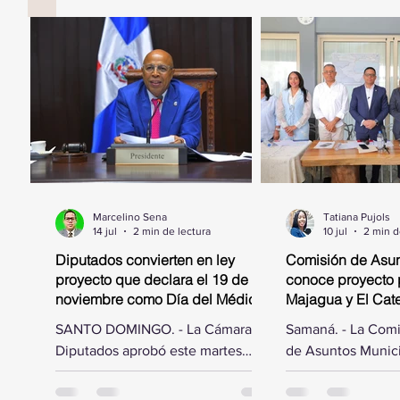
Marcelino Sena
Tatiana Pujols
14 jul
2 min de lectura
10 jul
2 min d
Diputados convierten en ley
Comisión de Asun
proyecto que declara el 19 de
conoce proyecto 
noviembre como Día del Médico
Majagua y El Catey
Geriatra
municipal
SANTO DOMINGO. - La Cámara de
Samaná. - La Com
Diputados aprobó este martes
de Asuntos Munici
acoger las modificaciones hechas
Cámara de Diputad
por el Senado de la República al
por el diputado El