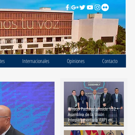
tes
Internacionales
Opiniones
Contacto
Alfredo Pacheco preside 152.ª
Asamblea de la Unión
Interparlamentaria (UIP) en
Estambul, Turquía