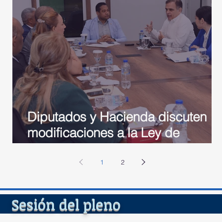
Diputados y Hacienda discuten
l
modificaciones a la Ley de
a
Desarrollo Fronterizo
1
2
del ple