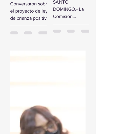
comisión de
SANTO
Conversaron sobre
estudio del
diputados
DOMINGO.- La
el proyecto de ley
Presupuesto
reciben a la
Comisión
de crianza positiva
General del
Primera
Bicameral Especial
SANTO
Estado 2024
Dama
iniciará hoy los
DOMINGO.- El
trabajos formales
presidente de la
para conocer el
Cámara de
proyecto de ley
Diputados, Alfredo
del Presupuesto
Pacheco, junto...
General...