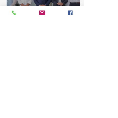
Comisión de Asuntos
Municipales conoce
proyecto para elevar La
Majagua y El Catey a distrito
municipal
Marcelino Sena
10 jul
2 min de lectura
Comisión de Contrato de la
Cámara de Diputados