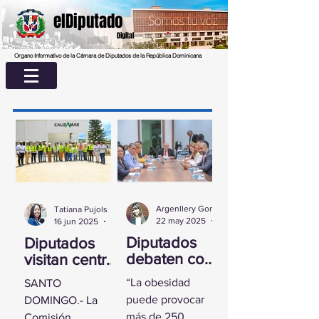
elDiputado
Digital
Organo Informativo de la Cámara de Diputados de la República Dominicana
Argenllery González
Tatiana Pujols
22 may 2025
2 min de lectura
16 jun 2025
2 min de lectura
Diputados
Diputados
debaten con
visitan centro
experta
UASD La
“La obesidad
SANTO
sobre la
Romana para
puede provocar
DOMINGO.- La
obesidad
conocer
más de 250
Comisión