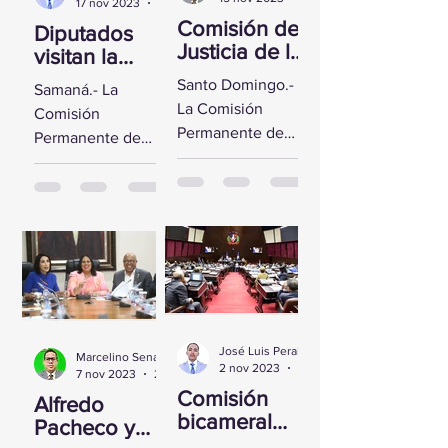
17 nov 2023
2 min de lectura
Comisión de
Diputados
Justicia de la
visitan la
CD se reúne
Fortaleza de
Santo Domingo.-
Samaná.- La
con Yeni
Santa
La Comisión
Comisión
Berenice
Bárbara de
Permanente de
Permanente de
Reynoso
Samaná
Justicia de la
Derechos
Cámara de
Humanos de la
Diputados sostuvo
Cámara de
un encuentro con
Diputados visitó la
la Directora de
Fortaleza de Santa
Persecución del...
Bárbara de
Samaná, a fin de...
José Luis Peralta
Marcelino Sena
2 nov 2023
1 min de lectura
7 nov 2023
2 min de lectura
Comisión
Alfredo
bicameral
Pacheco y
inicia hoy el