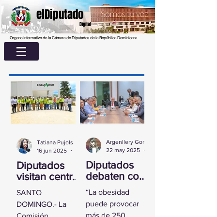
elDiputado
Digital
Organo Informativo de la Cámara de Diputados de la República Dominicana
Argenllery González
Tatiana Pujols
22 may 2025
2 min de lectura
16 jun 2025
2 min de lectura
Diputados
Diputados
debaten con
visitan centro
experta
UASD La
“La obesidad
SANTO
sobre la
Romana para
puede provocar
DOMINGO.- La
obesidad
conocer
más de 250
Comisión