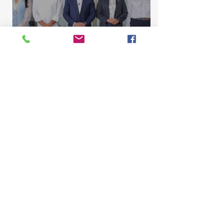
Comisión de Asuntos
Municipales conoce
proyecto para elevar La
Majagua y El Catey a distrito
municipal
Marcelino Sena
10 jul
2 min de lectura
Comisión de Contrato de la