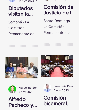
17 nov 2023
2 min de lectura
Comisión de
Diputados
Justicia de la
visitan la
CD se reúne
Fortaleza de
Santo Domingo.-
Samaná.- La
con Yeni
Santa
La Comisión
Comisión
Berenice
Bárbara de
Permanente de
Permanente de
Reynoso
Samaná
Justicia de la
Derechos
Cámara de
Humanos de la
Diputados sostuvo
Cámara de
un encuentro con
Diputados visitó la
la Directora de
Fortaleza de Santa
Persecución del...
Bárbara de
Samaná, a fin de...
José Luis Peralta
Marcelino Sena
2 nov 2023
1 min de lectura
7 nov 2023
2 min de lectura
Comisión
Alfredo
bicameral
Pacheco y
inicia hoy el