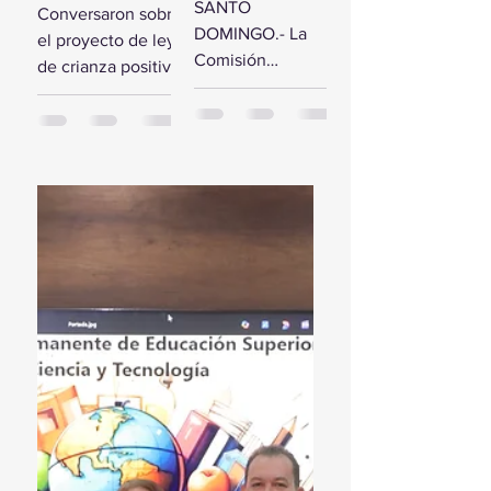
comisión de
SANTO
Conversaron sobre
estudio del
diputados
DOMINGO.- La
el proyecto de ley
Presupuesto
reciben a la
Comisión
de crianza positiva
General del
Primera
Bicameral Especial
SANTO
Estado 2024
Dama
iniciará hoy los
DOMINGO.- El
trabajos formales
presidente de la
para conocer el
Cámara de
proyecto de ley
Diputados, Alfredo
del Presupuesto
Pacheco, junto...
General...