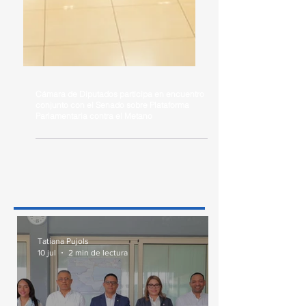
Cámara de Diputados participa en encuentro
conjunto con el Senado sobre Plataforma
Parlamentaria contra el Metano
Tatiana Pujols
10 jul
2 min de lectura