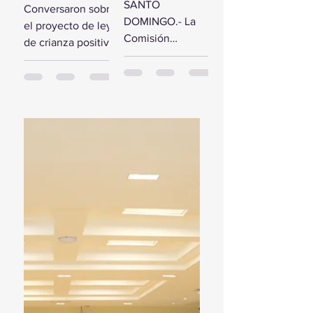
comisión de
SANTO
Conversaron sobre
estudio del
diputados
DOMINGO.- La
el proyecto de ley
Presupuesto
reciben a la
Comisión
de crianza positiva
General del
Primera
Bicameral Especial
SANTO
Estado 2024
Dama
iniciará hoy los
DOMINGO.- El
trabajos formales
presidente de la
para conocer el
Cámara de
proyecto de ley
Diputados, Alfredo
del Presupuesto
Pacheco, junto...
General...