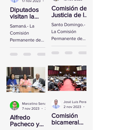
17 nov 2023
2 min de lectura
Comisión de
Diputados
Justicia de la
visitan la
CD se reúne
Fortaleza de
Santo Domingo.-
Samaná.- La
con Yeni
Santa
La Comisión
Comisión
Berenice
Bárbara de
Permanente de
Permanente de
Reynoso
Samaná
Justicia de la
Derechos
Cámara de
Humanos de la
Diputados sostuvo
Cámara de
un encuentro con
Diputados visitó la
la Directora de
Fortaleza de Santa
Persecución del...
Bárbara de
Samaná, a fin de...
José Luis Peralta
Marcelino Sena
2 nov 2023
1 min de lectura
7 nov 2023
2 min de lectura
Comisión
Alfredo
bicameral
Pacheco y
inicia hoy el