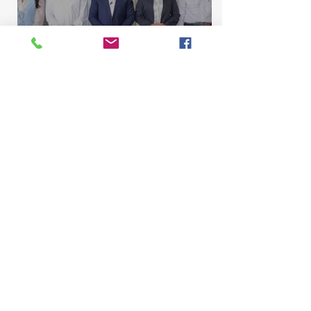
Comisión de Asuntos
Municipales conoce
proyecto para elevar La
Majagua y El Catey a distrito
municipal
Marcelino Sena
10 jul
2 min de lectura
Comisión de Contrato de la