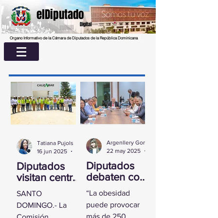
elDiputado
Digital
Organo Informativo de la Cámara de Diputados de la República Dominicana
Argenllery González
Tatiana Pujols
22 may 2025
2 min de lectura
16 jun 2025
2 min de lectura
Diputados
Diputados
debaten con
visitan centro
experta
UASD La
“La obesidad
SANTO
sobre la
Romana para
puede provocar
DOMINGO.- La
obesidad
conocer
más de 250
Comisión