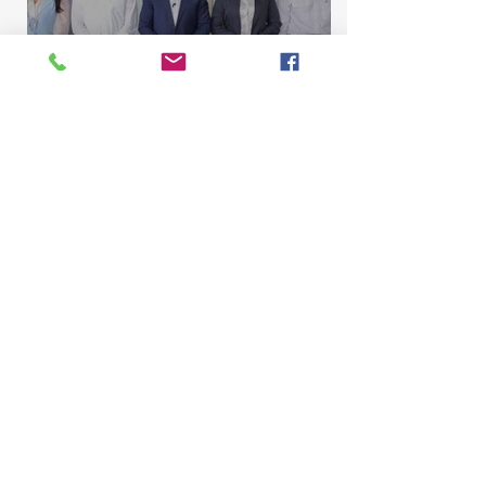
Comisión de Asuntos
Municipales conoce
proyecto para elevar La
Majagua y El Catey a distrito
municipal
Marcelino Sena
10 jul
2 min de lectura
Comisión de Contrato de la