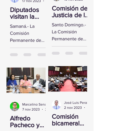
17 nov 2023
2 min de lectura
Comisión de
Diputados
Justicia de la
visitan la
CD se reúne
Fortaleza de
Santo Domingo.-
Samaná.- La
con Yeni
Santa
La Comisión
Comisión
Berenice
Bárbara de
Permanente de
Permanente de
Reynoso
Samaná
Justicia de la
Derechos
Cámara de
Humanos de la
Diputados sostuvo
Cámara de
un encuentro con
Diputados visitó la
la Directora de
Fortaleza de Santa
Persecución del...
Bárbara de
Samaná, a fin de...
José Luis Peralta
Marcelino Sena
2 nov 2023
1 min de lectura
7 nov 2023
2 min de lectura
Comisión
Alfredo
bicameral
Pacheco y
inicia hoy el