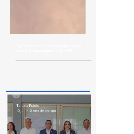
Diputados debaten con experta sobre la
obesidad como enfermedad en RD
Tatiana Pujols
10 jul
2 min de lectura