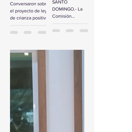
comisión de
SANTO
Conversaron sobre
estudio del
diputados
DOMINGO.- La
el proyecto de ley
Presupuesto
reciben a la
Comisión
de crianza positiva
General del
Primera
Bicameral Especial
SANTO
Estado 2024
Dama
iniciará hoy los
DOMINGO.- El
trabajos formales
presidente de la
para conocer el
Cámara de
proyecto de ley
Diputados, Alfredo
del Presupuesto
Pacheco, junto...
General...