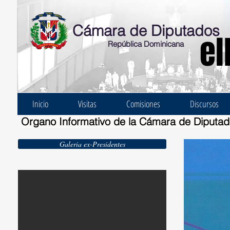
Cámara de Diputados
el
República Dominicana
Inicio
Visitas
Comisiones
Discursos
Organo Informativo de la Cámara de Diputa
Galeria ex-Presidentes
Ernesto Bonelli Burgos 1924-1930