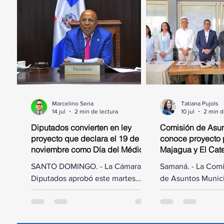
Marcelino Sena
Tatiana Pujols
14 jul
2 min de lectura
10 jul
2 min d
Diputados convierten en ley
Comisión de Asun
proyecto que declara el 19 de
conoce proyecto 
noviembre como Día del Médico
Majagua y El Catey
Geriatra
municipal
SANTO DOMINGO. - La Cámara de
Samaná. - La Com
Diputados aprobó este martes
de Asuntos Munici
acoger las modificaciones hechas
Cámara de Diputad
por el Senado de la República al
por el diputado El
proyecto de ley mediante el cual
trasladó a la prov