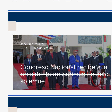
conmemoración al Día...
Comisión...
Vis
José Luis Peralta
2 jun
1 min de lectura
Congreso Nacional recibe a la
presidenta de Surinam en acto
solemne
Recono