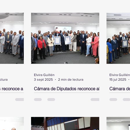
Elvira Guillén
Elvira Guillén
ctura
3 sept 2025
2 min de lectura
15 jul 2025
 reconoce a
Cámara de Diputados reconoce al
Cámara de
el,
neurocirujano José Antonio
Rubby Pér
 en los
Peguero Calzada y al cantante de
DN y a un 
bachata Joe Veras
Morgan
ante un acto
Santo Domingo.- La Cámara de
SANTO DOM
sidente,
Diputados, en un acto encabezado
Diputados 
mara de
por su presidente, Alfredo Pacheco,
pergaminos
pergamino de
entregó este miércoles dos
aprobados 