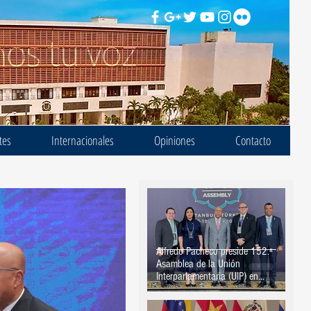
tes
Internacionales
Opiniones
Contacto
Alfredo Pacheco preside 152.ª
Asamblea de la Unión
Interparlamentaria (UIP) en
Estambul, Turquía