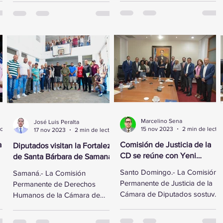
al vicepresidente ejecutivo de
Domínguez, se reunió este
la Fundación...
lunes con...
Marcelino Sena
José Luis Peralta
2 min de lectura
15 nov 2023
2 min de lectura
17 nov 2023
2 min de lectura
a
Comisión de Justicia de la
Diputados visitan la Fortaleza
CD se reúne con Yeni
de Santa Bárbara de Samaná
Berenice Reynoso
Santo Domingo.- La Comisión
Samaná.- La Comisión
Permanente de Justicia de la
Permanente de Derechos
Cámara de Diputados sostuvo
Humanos de la Cámara de
ó
un encuentro con la Directora
Diputados visitó la Fortaleza de
de Persecución del...
Santa Bárbara de Samaná, a fin