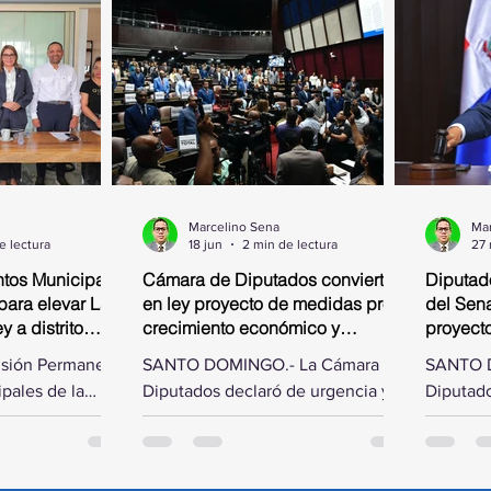
Marcelino Sena
Mar
e lectura
18 jun
2 min de lectura
27
tos Municipales
Cámara de Diputados convierte
Diputad
para elevar La
en ley proyecto de medidas pro-
del Sena
 a distrito
crecimiento económico y
proyect
simplificación fiscal
isión Permanente
SANTO DOMINGO.- La Cámara de
SANTO D
pales de la
Diputados declaró de urgencia y
Diputado
os, presidida
convirtió en ley este jueves, al
las modi
ías Matos, se
aprobarlo en dos discusiones
Senado d
incia de Samaná
consecutivas, el proyecto de
de ley q