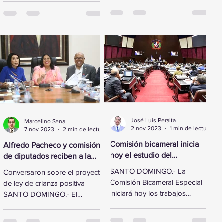
reformado de los
legisladores de la Cámara de
aeropuertos...
Diputados...
José Luis Peralta
Marcelino Sena
2 nov 2023
1 min de lectura
7 nov 2023
2 min de lectura
Comisión bicameral inicia
Alfredo Pacheco y comisión
hoy el estudio del
de diputados reciben a la
Presupuesto General del
Primera Dama
SANTO DOMINGO.- La
Conversaron sobre el proyecto
Estado 2024
Comisión Bicameral Especial
de ley de crianza positiva
iniciará hoy los trabajos
SANTO DOMINGO.- El
formales para conocer el
presidente de la Cámara de
proyecto de ley del
Diputados, Alfredo Pacheco,