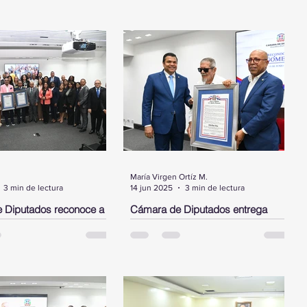
María Virgen Ortíz M.
3 min de lectura
14 jun 2025
3 min de lectura
 Diputados reconoce a
Cámara de Diputados entrega
ez, a los bomberos del
pergamino de reconocimiento a
alto ejecutivo de JP
Delio Gómez Ochoa
INGO.- La Cámara de
SANTO DOMINGO. - La Cámara de
entregó este martes tres
Diputados entregó un pergamino de
 de reconocimientos,
reconocimiento como homenaje al
por resolución a
héroe nacional y comandante Delio