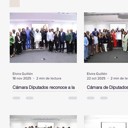
Elvira Guillén
Elvira Guillén
18 nov 2025
2 min de lectura
22 oct 2025
2 min de le
Cámara Diputados reconoce a la
Cámara de Diputados
dominicana, Cristina Contreras,
Laura Jiménez Piment
radicada en NY, por su trayectoria y
dominicana destacada
aportes al sistema de salud pública
Estados Unidos
SANTO DOMINGO.- La Cámara de
SANTO DOMINGO.- Dur
en favor de la diáspora
Diputados, entregó este martes un
encabezado por su pre
pergamino de reconocimiento a la
Alfredo Pacheco, la Cá
Dra. Cristina Contreras, dominicana
Diputados entregó un 