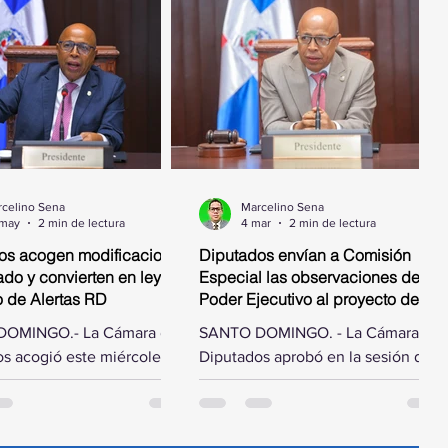
celino Sena
Marcelino Sena
 may
2 min de lectura
4 mar
2 min de lectura
os acogen modificaciones
Diputados envían a Comisión
do y convierten en ley
Especial las observaciones del
o de Alertas RD
Poder Ejecutivo al proyecto de ley
que autoriza el pago de deuda
OMINGO.- La Cámara de
SANTO DOMINGO. - La Cámara de
por obras ejecutadas
s acogió este miércoles
Diputados aprobó en la sesión de
ficaciones hechas por el
este miércoles designar una
e la República al proyecto
comisión especial para estudiar las
ue crea la Alerta Nacional
observaciones hechas por el Poder