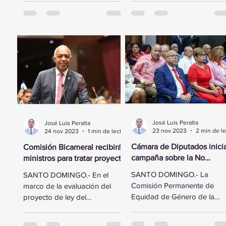
Diputados se trasladó a la
esfuerzo por fortalecer...
sede...
José Luis Peralta
José Luis Peralta
23 nov 2023
24 nov 2023
1 min de lectura
Cámara de Diputados inici
Comisión Bicameral recibirá
campaña sobre la No
ministros para tratar proyecto
Violencia Contra la Mujer
de ley del Presupuesto
SANTO DOMINGO.- La
SANTO DOMINGO.- En el
General del Estado
Comisión Permanente de
marco de la evaluación del
Equidad de Género de la
proyecto de ley del
Cámara de Diputados realiz
Presupuesto General del
este jueves un acto en
Estado para el año 2024, la