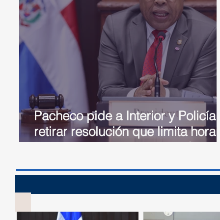
Pacheco pide a Interior y Policía
retirar resolución que limita horar
de bebidas alcohólicas en SD
Sesión 