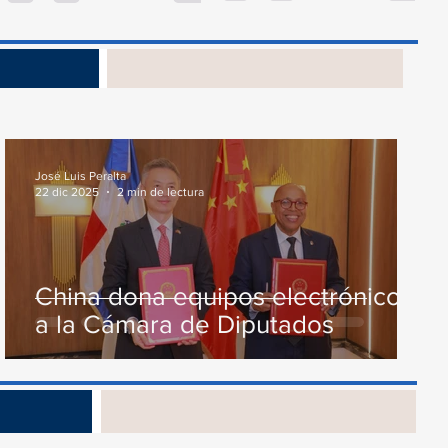
Presupuesto General...
junto...
s
José Luis Peralta
22 dic 2025
2 min de lectura
China dona equipos electrónicos
a la Cámara de Diputados
os