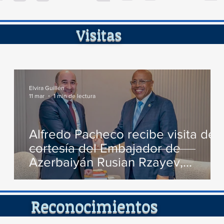
de...
ita
Elvira Guillén
11 mar
1 min de lectura
Alfredo Pacheco recibe visita de
cortesía del Embajador de
Azerbaiyán Rusian Rzayev,
conversan varios temas de
interés
cimient