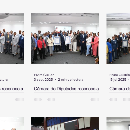
Elvira Guillén
Elvira Guillén
ctura
3 sept 2025
2 min de lectura
15 jul 2025
 reconoce a
Cámara de Diputados reconoce al
Cámara de
el,
neurocirujano José Antonio
Rubby Pér
 en los
Peguero Calzada y al cantante de
DN y a un 
bachata Joe Veras
Morgan
ante un acto
Santo Domingo.- La Cámara de
SANTO DOM
sidente,
Diputados, en un acto encabezado
Diputados 
mara de
por su presidente, Alfredo Pacheco,
pergaminos
pergamino de
entregó este miércoles dos
aprobados 