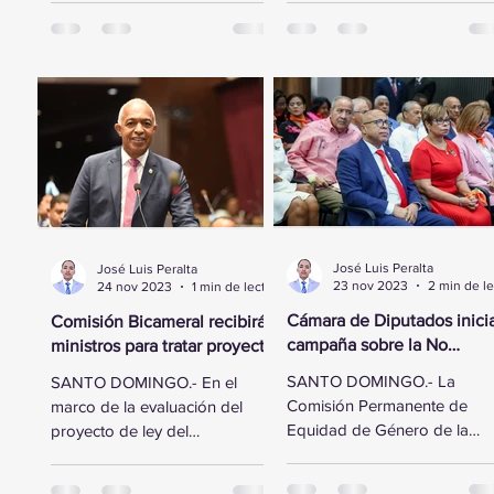
Diputados se trasladó a la
esfuerzo por fortalecer...
sede...
José Luis Peralta
José Luis Peralta
23 nov 2023
24 nov 2023
1 min de lectura
Cámara de Diputados inici
Comisión Bicameral recibirá
campaña sobre la No
ministros para tratar proyecto
Violencia Contra la Mujer
de ley del Presupuesto
SANTO DOMINGO.- La
SANTO DOMINGO.- En el
General del Estado
Comisión Permanente de
marco de la evaluación del
Equidad de Género de la
proyecto de ley del
Cámara de Diputados realiz
Presupuesto General del
este jueves un acto en
Estado para el año 2024, la