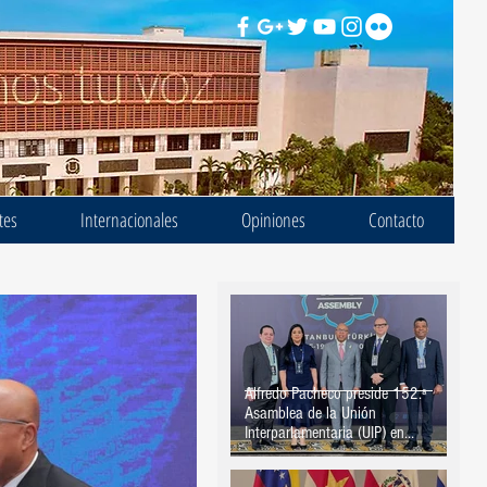
tes
Internacionales
Opiniones
Contacto
Alfredo Pacheco preside 152.ª
Asamblea de la Unión
Interparlamentaria (UIP) en
Estambul, Turquía