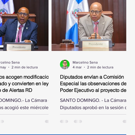
celino Sena
Marcelino Sena
 may
2 min de lectura
4 mar
2 min de lectura
os acogen modificaciones
Diputados envían a Comisión
do y convierten en ley
Especial las observaciones del
o de Alertas RD
Poder Ejecutivo al proyecto de ley
que autoriza el pago de deuda
OMINGO.- La Cámara de
SANTO DOMINGO. - La Cámara de
por obras ejecutadas
s acogió este miércoles
Diputados aprobó en la sesión de
ficaciones hechas por el
este miércoles designar una
e la República al proyecto
comisión especial para estudiar las
ue crea la Alerta Nacional
observaciones hechas por el Poder