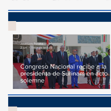
conmemoración al Día...
Comisión...
Vis
José Luis Peralta
2 jun
1 min de lectura
Congreso Nacional recibe a la
presidenta de Surinam en acto
solemne
Recono