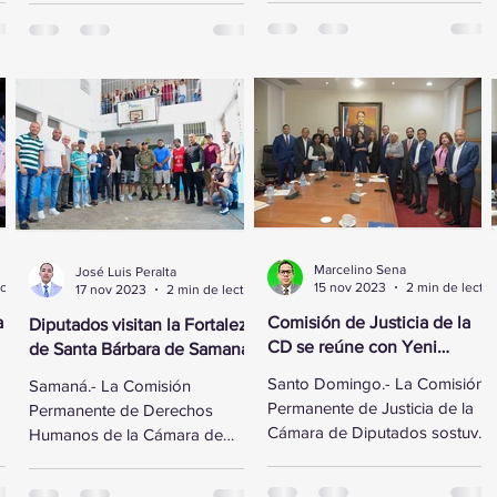
al vicepresidente ejecutivo de
Domínguez, se reunió este
la Fundación...
lunes con...
Marcelino Sena
José Luis Peralta
2 min de lectura
15 nov 2023
2 min de lectura
17 nov 2023
2 min de lectura
a
Comisión de Justicia de la
Diputados visitan la Fortaleza
CD se reúne con Yeni
de Santa Bárbara de Samaná
Berenice Reynoso
Santo Domingo.- La Comisión
Samaná.- La Comisión
Permanente de Justicia de la
Permanente de Derechos
Cámara de Diputados sostuvo
Humanos de la Cámara de
ó
un encuentro con la Directora
Diputados visitó la Fortaleza de
de Persecución del...
Santa Bárbara de Samaná, a fin