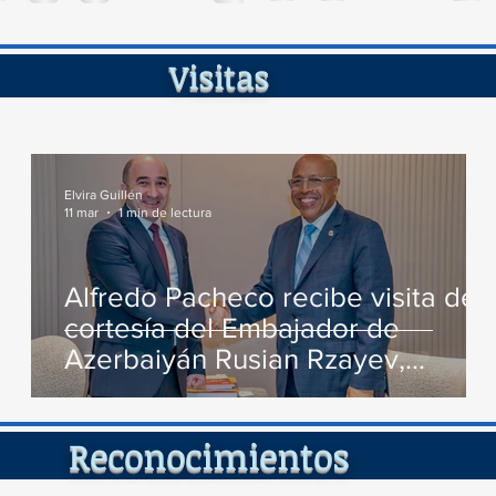
de...
ita
Elvira Guillén
11 mar
1 min de lectura
Alfredo Pacheco recibe visita de
cortesía del Embajador de
Azerbaiyán Rusian Rzayev,
conversan varios temas de
interés
cimient