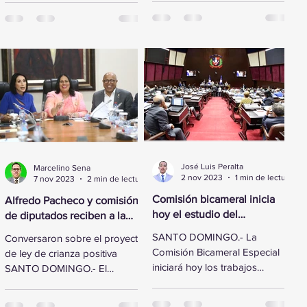
reformado de los
legisladores de la Cámara de
aeropuertos...
Diputados...
José Luis Peralta
Marcelino Sena
2 nov 2023
1 min de lectura
7 nov 2023
2 min de lectura
Comisión bicameral inicia
Alfredo Pacheco y comisión
hoy el estudio del
de diputados reciben a la
Presupuesto General del
Primera Dama
SANTO DOMINGO.- La
Conversaron sobre el proyecto
Estado 2024
Comisión Bicameral Especial
de ley de crianza positiva
iniciará hoy los trabajos
SANTO DOMINGO.- El
formales para conocer el
presidente de la Cámara de
proyecto de ley del
Diputados, Alfredo Pacheco,