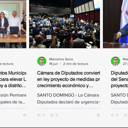
Marcelino Sena
Mar
e lectura
18 jun
2 min de lectura
27
tos Municipales
Cámara de Diputados convierte
Diputad
para elevar La
en ley proyecto de medidas pro-
del Sena
 a distrito
crecimiento económico y
proyect
simplificación fiscal
isión Permanente
SANTO DOMINGO.- La Cámara de
SANTO D
pales de la
Diputados declaró de urgencia y
Diputado
os, presidida
convirtió en ley este jueves, al
las modi
ías Matos, se
aprobarlo en dos discusiones
Senado d
incia de Samaná
consecutivas, el proyecto de
de ley q