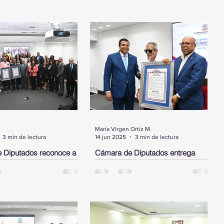
María Virgen Ortíz M.
3 min de lectura
14 jun 2025
3 min de lectura
 Diputados reconoce a
Cámara de Diputados entrega
ez, a los bomberos del
pergamino de reconocimiento a
alto ejecutivo de JP
Delio Gómez Ochoa
INGO.- La Cámara de
SANTO DOMINGO. - La Cámara de
entregó este martes tres
Diputados entregó un pergamino de
 de reconocimientos,
reconocimiento como homenaje al
por resolución a
héroe nacional y comandante Delio