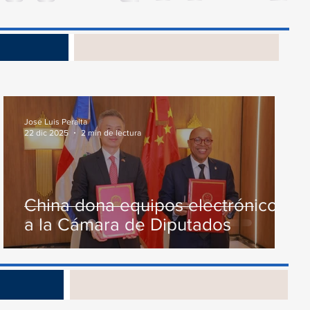
Presupuesto General...
junto...
s
José Luis Peralta
22 dic 2025
2 min de lectura
China dona equipos electrónicos
a la Cámara de Diputados
os