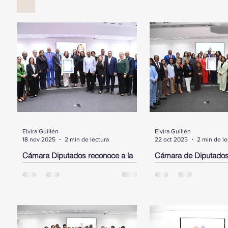
Elvira Guillén
Elvira Guillén
18 nov 2025
2 min de lectura
22 oct 2025
2 min de le
Cámara Diputados reconoce a la
Cámara de Diputados
dominicana, Cristina Contreras,
Laura Jiménez Piment
radicada en NY, por su trayectoria y
dominicana destacada
aportes al sistema de salud pública
Estados Unidos
SANTO DOMINGO.- La Cámara de
SANTO DOMINGO.- Dur
en favor de la diáspora
Diputados, entregó este martes un
encabezado por su pre
pergamino de reconocimiento a la
Alfredo Pacheco, la Cá
Dra. Cristina Contreras, dominicana
Diputados entregó un 