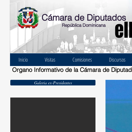
Cámara de Diputados
el
República Dominicana
Inicio
Visitas
Comisiones
Discursos
Organo Informativo de la Cámara de Diputa
Galeria ex-Presidentes
Ernesto Bonelli Burgos 1924-1930