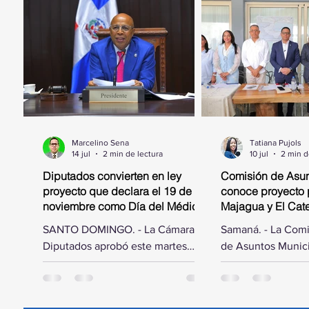
Marcelino Sena
Tatiana Pujols
14 jul
2 min de lectura
10 jul
2 min d
Diputados convierten en ley
Comisión de Asun
proyecto que declara el 19 de
conoce proyecto 
noviembre como Día del Médico
Majagua y El Catey
Geriatra
municipal
SANTO DOMINGO. - La Cámara de
Samaná. - La Com
Diputados aprobó este martes
de Asuntos Munici
acoger las modificaciones hechas
Cámara de Diputad
por el Senado de la República al
por el diputado El
proyecto de ley mediante el cual
trasladó a la prov