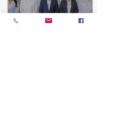
Comisión de Asuntos
Municipales conoce
proyecto para elevar La
Majagua y El Catey a distrito
municipal
Marcelino Sena
10 jul
2 min de lectura
Comisión de Contrato de la