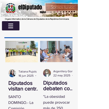
elDiputado
Digital
Organo Informativo de la Cámara de Diputados de la República Dominicana
Argenllery González
Tatiana Pujols
22 may 2025
2 min de lectura
16 jun 2025
2 min de lectura
Diputados
Diputados
debaten con
visitan centro
experta
UASD La
“La obesidad
SANTO
sobre la
Romana para
puede provocar
DOMINGO.- La
obesidad
conocer
más de 250
Comisión