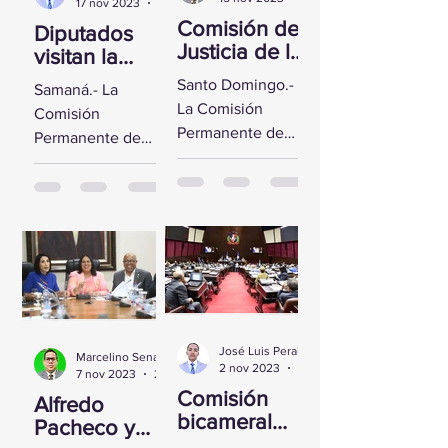
17 nov 2023
2 min de lectura
Comisión de
Diputados
Justicia de la
visitan la
CD se reúne
Fortaleza de
Santo Domingo.-
Samaná.- La
con Yeni
Santa
La Comisión
Comisión
Berenice
Bárbara de
Permanente de
Permanente de
Reynoso
Samaná
Justicia de la
Derechos
Cámara de
Humanos de la
Diputados sostuvo
Cámara de
un encuentro con
Diputados visitó la
la Directora de
Fortaleza de Santa
Persecución del...
Bárbara de
Samaná, a fin de...
José Luis Peralta
Marcelino Sena
2 nov 2023
1 min de lectura
7 nov 2023
2 min de lectura
Comisión
Alfredo
bicameral
Pacheco y
inicia hoy el