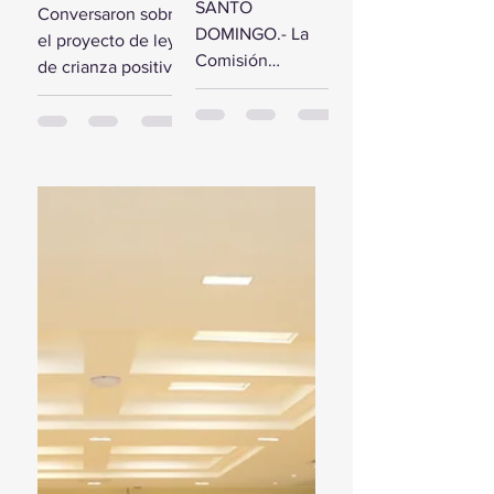
comisión de
SANTO
Conversaron sobre
estudio del
diputados
DOMINGO.- La
el proyecto de ley
Presupuesto
reciben a la
Comisión
de crianza positiva
General del
Primera
Bicameral Especial
SANTO
Estado 2024
Dama
iniciará hoy los
DOMINGO.- El
trabajos formales
presidente de la
para conocer el
Cámara de
proyecto de ley
Diputados, Alfredo
del Presupuesto
Pacheco, junto...
General...