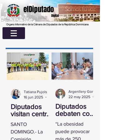
elDiputado
Digital
Organo Informativo de la Cámara de Diputados de la República Dominicana
Argenllery González
Tatiana Pujols
22 may 2025
2 min de lectura
16 jun 2025
2 min de lectura
Diputados
Diputados
debaten con
visitan centro
experta
UASD La
“La obesidad
SANTO
sobre la
Romana para
puede provocar
DOMINGO.- La
obesidad
conocer
más de 250
Comisión