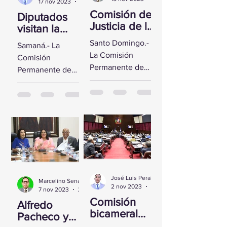
17 nov 2023
2 min de lectura
Comisión de
Diputados
Justicia de la
visitan la
CD se reúne
Fortaleza de
Santo Domingo.-
Samaná.- La
con Yeni
Santa
La Comisión
Comisión
Berenice
Bárbara de
Permanente de
Permanente de
Reynoso
Samaná
Justicia de la
Derechos
Cámara de
Humanos de la
Diputados sostuvo
Cámara de
un encuentro con
Diputados visitó la
la Directora de
Fortaleza de Santa
Persecución del...
Bárbara de
Samaná, a fin de...
José Luis Peralta
Marcelino Sena
2 nov 2023
1 min de lectura
7 nov 2023
2 min de lectura
Comisión
Alfredo
bicameral
Pacheco y
inicia hoy el