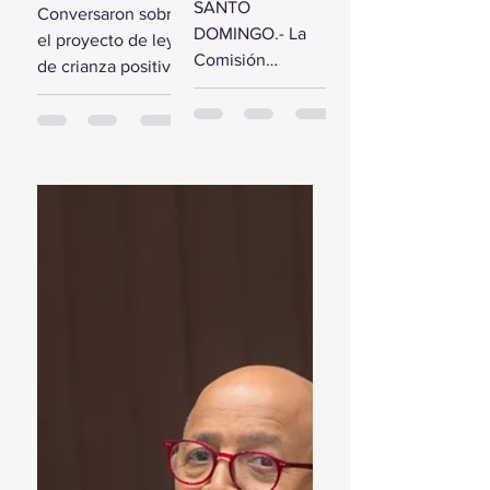
comisión de
SANTO
Conversaron sobre
estudio del
diputados
DOMINGO.- La
el proyecto de ley
Presupuesto
reciben a la
Comisión
de crianza positiva
General del
Primera
Bicameral Especial
SANTO
Estado 2024
Dama
iniciará hoy los
DOMINGO.- El
trabajos formales
presidente de la
para conocer el
Cámara de
proyecto de ley
Diputados, Alfredo
del Presupuesto
Pacheco, junto...
General...