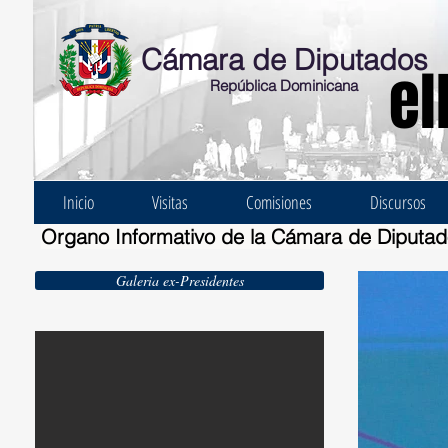
Cámara de Diputados
el
República Dominicana
Inicio
Visitas
Comisiones
Discursos
Organo Informativo de la Cámara de Diputa
Galeria ex-Presidentes
Ernesto Bonelli Burgos 1924-1930