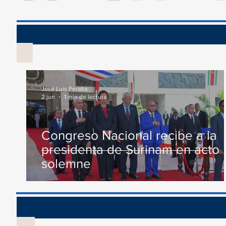
conmemoración al Día...
Comisión...
Vis
José Luis Peralta
2 jun
1 min de lectura
Congreso Nacional recibe a la
presidenta de Surinam en acto
solemne
Recono