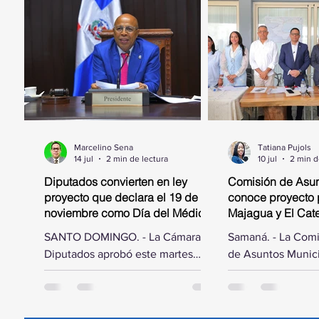
Marcelino Sena
Tatiana Pujols
14 jul
2 min de lectura
10 jul
2 min d
Diputados convierten en ley
Comisión de Asun
proyecto que declara el 19 de
conoce proyecto 
noviembre como Día del Médico
Majagua y El Catey
Geriatra
municipal
SANTO DOMINGO. - La Cámara de
Samaná. - La Com
Diputados aprobó este martes
de Asuntos Munici
acoger las modificaciones hechas
Cámara de Diputad
por el Senado de la República al
por el diputado El
proyecto de ley mediante el cual
trasladó a la prov