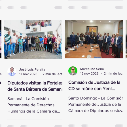
al vicepresidente ejecutivo de
Domínguez, se reunió este
la Fundación...
lunes con...
Marcelino Sena
José Luis Peralta
2 min de lectura
15 nov 2023
2 min de lectura
17 nov 2023
2 min de lectura
a
Comisión de Justicia de la
Diputados visitan la Fortaleza
CD se reúne con Yeni
de Santa Bárbara de Samaná
Berenice Reynoso
Santo Domingo.- La Comisión
Samaná.- La Comisión
Permanente de Justicia de la
Permanente de Derechos
Cámara de Diputados sostuvo
Humanos de la Cámara de
ó
un encuentro con la Directora
Diputados visitó la Fortaleza de
de Persecución del...
Santa Bárbara de Samaná, a fin