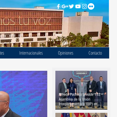
tes
Internacionales
Opiniones
Contacto
Alfredo Pacheco preside 152.ª
Asamblea de la Unión
Interparlamentaria (UIP) en
Estambul, Turquía