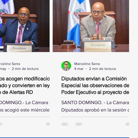
celino Sena
Marcelino Sena
 may
2 min de lectura
4 mar
2 min de lectura
os acogen modificaciones
Diputados envían a Comisión
do y convierten en ley
Especial las observaciones del
o de Alertas RD
Poder Ejecutivo al proyecto de ley
que autoriza el pago de deuda
OMINGO.- La Cámara de
SANTO DOMINGO. - La Cámara de
por obras ejecutadas
s acogió este miércoles
Diputados aprobó en la sesión de
ficaciones hechas por el
este miércoles designar una
e la República al proyecto
comisión especial para estudiar las
ue crea la Alerta Nacional
observaciones hechas por el Poder