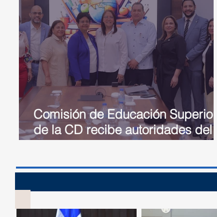
Comisión de Educación Superior
de la CD recibe autoridades del
Mescyt y avanza en estudio de
proyecto que crea el Sistema
Nacional de Becas
Sesión 