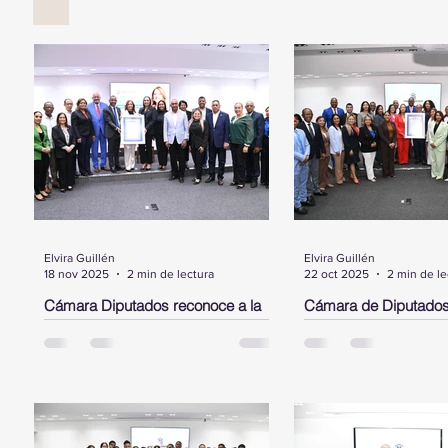
Elvira Guillén
Elvira Guillén
18 nov 2025
2 min de lectura
22 oct 2025
2 min de le
Cámara Diputados reconoce a la
Cámara de Diputados
dominicana, Cristina Contreras,
Laura Jiménez Piment
radicada en NY, por su trayectoria y
dominicana destacada
aportes al sistema de salud pública
Estados Unidos
SANTO DOMINGO.- La Cámara de
SANTO DOMINGO.- Dur
en favor de la diáspora
Diputados, entregó este martes un
encabezado por su pre
pergamino de reconocimiento a la
Alfredo Pacheco, la Cá
Dra. Cristina Contreras, dominicana
Diputados entregó un 