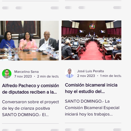
reformado de los
legisladores de la Cámara de
aeropuertos...
Diputados...
José Luis Peralta
Marcelino Sena
2 nov 2023
1 min de lectura
7 nov 2023
2 min de lectura
Comisión bicameral inicia
Alfredo Pacheco y comisión
hoy el estudio del
de diputados reciben a la
Presupuesto General del
Primera Dama
SANTO DOMINGO.- La
Conversaron sobre el proyecto
Estado 2024
Comisión Bicameral Especial
de ley de crianza positiva
iniciará hoy los trabajos
SANTO DOMINGO.- El
formales para conocer el
presidente de la Cámara de
proyecto de ley del
Diputados, Alfredo Pacheco,