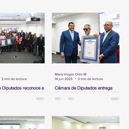
María Virgen Ortíz M.
3 min de lectura
14 jun 2025
3 min de lectura
 Diputados reconoce a
Cámara de Diputados entrega
ez, a los bomberos del
pergamino de reconocimiento a
alto ejecutivo de JP
Delio Gómez Ochoa
INGO.- La Cámara de
SANTO DOMINGO. - La Cámara de
entregó este martes tres
Diputados entregó un pergamino de
 de reconocimientos,
reconocimiento como homenaje al
por resolución a
héroe nacional y comandante Delio