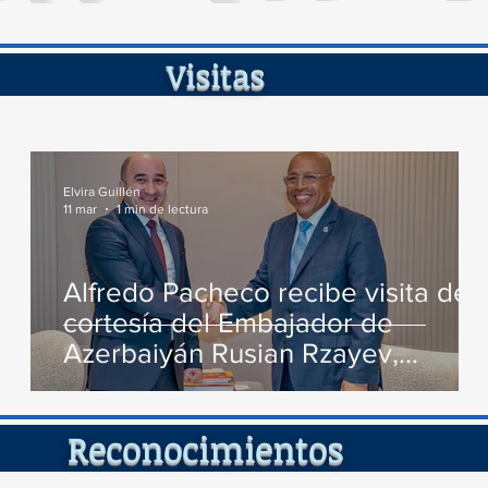
de...
ita
Elvira Guillén
11 mar
1 min de lectura
Alfredo Pacheco recibe visita de
cortesía del Embajador de
Azerbaiyán Rusian Rzayev,
conversan varios temas de
interés
cimient