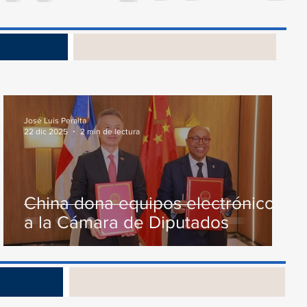
Presupuesto General...
junto...
s
José Luis Peralta
22 dic 2025
2 min de lectura
China dona equipos electrónicos
a la Cámara de Diputados
os