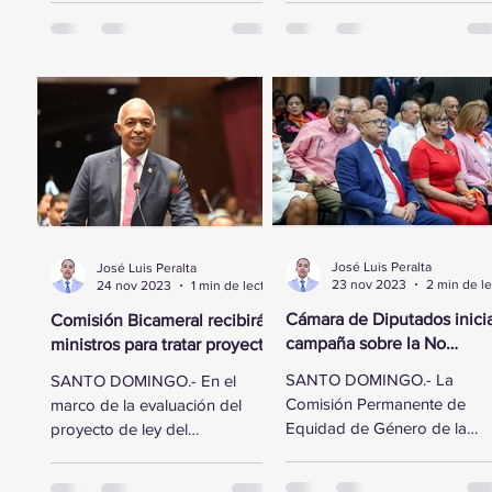
Diputados se trasladó a la
esfuerzo por fortalecer...
sede...
José Luis Peralta
José Luis Peralta
23 nov 2023
24 nov 2023
1 min de lectura
Cámara de Diputados inici
Comisión Bicameral recibirá
campaña sobre la No
ministros para tratar proyecto
Violencia Contra la Mujer
de ley del Presupuesto
SANTO DOMINGO.- La
SANTO DOMINGO.- En el
General del Estado
Comisión Permanente de
marco de la evaluación del
Equidad de Género de la
proyecto de ley del
Cámara de Diputados realiz
Presupuesto General del
este jueves un acto en
Estado para el año 2024, la