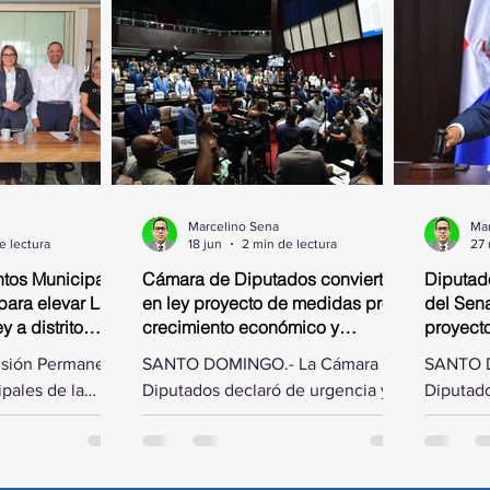
Marcelino Sena
Mar
e lectura
18 jun
2 min de lectura
27
tos Municipales
Cámara de Diputados convierte
Diputad
para elevar La
en ley proyecto de medidas pro-
del Sena
 a distrito
crecimiento económico y
proyect
simplificación fiscal
isión Permanente
SANTO DOMINGO.- La Cámara de
SANTO D
pales de la
Diputados declaró de urgencia y
Diputado
os, presidida
convirtió en ley este jueves, al
las modi
ías Matos, se
aprobarlo en dos discusiones
Senado d
incia de Samaná
consecutivas, el proyecto de
de ley q