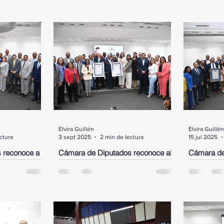
Elvira Guillén
Elvira Guillén
ctura
3 sept 2025
2 min de lectura
15 jul 2025
 reconoce a
Cámara de Diputados reconoce al
Cámara de
el,
neurocirujano José Antonio
Rubby Pér
 en los
Peguero Calzada y al cantante de
DN y a un 
bachata Joe Veras
Morgan
ante un acto
Santo Domingo.- La Cámara de
SANTO DOM
sidente,
Diputados, en un acto encabezado
Diputados 
mara de
por su presidente, Alfredo Pacheco,
pergaminos
pergamino de
entregó este miércoles dos
aprobados 