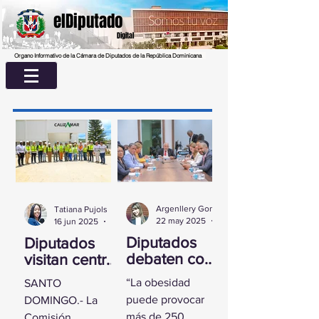
elDiputado
Digital
Organo Informativo de la Cámara de Diputados de la República Dominicana
Argenllery González
Tatiana Pujols
22 may 2025
2 min de lectura
16 jun 2025
2 min de lectura
Diputados
Diputados
debaten con
visitan centro
experta
UASD La
“La obesidad
SANTO
sobre la
Romana para
puede provocar
DOMINGO.- La
obesidad
conocer
más de 250
Comisión