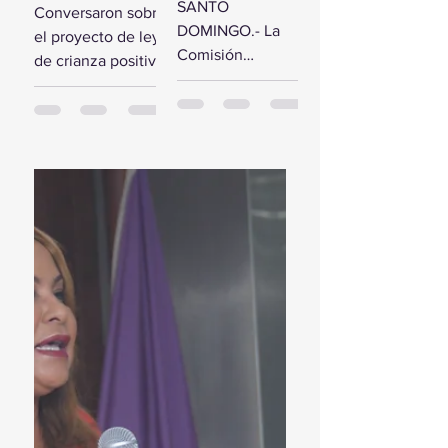
comisión de
SANTO
Conversaron sobre
estudio del
diputados
DOMINGO.- La
el proyecto de ley
Presupuesto
reciben a la
Comisión
de crianza positiva
General del
Primera
Bicameral Especial
SANTO
Estado 2024
Dama
iniciará hoy los
DOMINGO.- El
trabajos formales
presidente de la
para conocer el
Cámara de
proyecto de ley
Diputados, Alfredo
del Presupuesto
Pacheco, junto...
General...