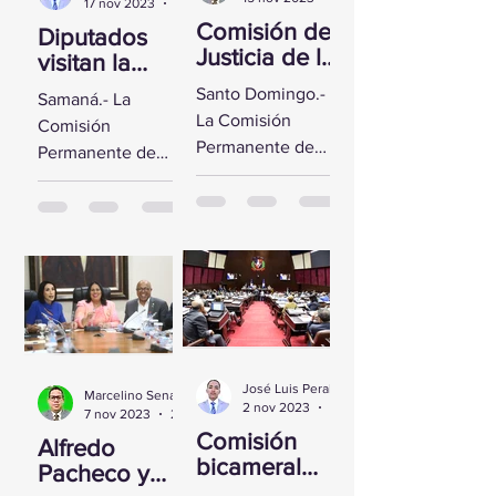
17 nov 2023
2 min de lectura
Comisión de
Diputados
Justicia de la
visitan la
CD se reúne
Fortaleza de
Santo Domingo.-
Samaná.- La
con Yeni
Santa
La Comisión
Comisión
Berenice
Bárbara de
Permanente de
Permanente de
Reynoso
Samaná
Justicia de la
Derechos
Cámara de
Humanos de la
Diputados sostuvo
Cámara de
un encuentro con
Diputados visitó la
la Directora de
Fortaleza de Santa
Persecución del...
Bárbara de
Samaná, a fin de...
José Luis Peralta
Marcelino Sena
2 nov 2023
1 min de lectura
7 nov 2023
2 min de lectura
Comisión
Alfredo
bicameral
Pacheco y
inicia hoy el