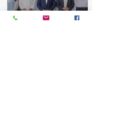
Comisión de Asuntos
Municipales conoce
proyecto para elevar La
Majagua y El Catey a distrito
municipal
Marcelino Sena
10 jul
2 min de lectura
Comisión de Contrato de la
Cámara de Diputados