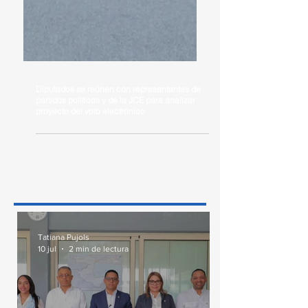
Diputados se reúnen con representantes de
partidos políticos y de la JCE para analizar
proyecto del voto electrónico
Tatiana Pujols
10 jul
2 min de lectura