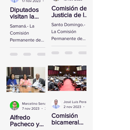
17 nov 2023
2 min de lectura
Comisión de
Diputados
Justicia de la
visitan la
CD se reúne
Fortaleza de
Santo Domingo.-
Samaná.- La
con Yeni
Santa
La Comisión
Comisión
Berenice
Bárbara de
Permanente de
Permanente de
Reynoso
Samaná
Justicia de la
Derechos
Cámara de
Humanos de la
Diputados sostuvo
Cámara de
un encuentro con
Diputados visitó la
la Directora de
Fortaleza de Santa
Persecución del...
Bárbara de
Samaná, a fin de...
José Luis Peralta
Marcelino Sena
2 nov 2023
1 min de lectura
7 nov 2023
2 min de lectura
Comisión
Alfredo
bicameral
Pacheco y
inicia hoy el