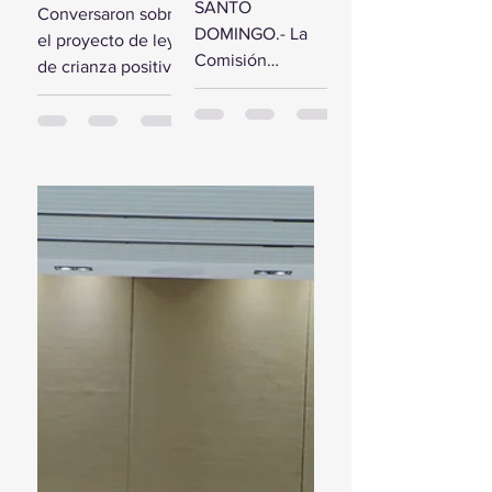
comisión de
SANTO
Conversaron sobre
estudio del
diputados
DOMINGO.- La
el proyecto de ley
Presupuesto
reciben a la
Comisión
de crianza positiva
General del
Primera
Bicameral Especial
SANTO
Estado 2024
Dama
iniciará hoy los
DOMINGO.- El
trabajos formales
presidente de la
para conocer el
Cámara de
proyecto de ley
Diputados, Alfredo
del Presupuesto
Pacheco, junto...
General...