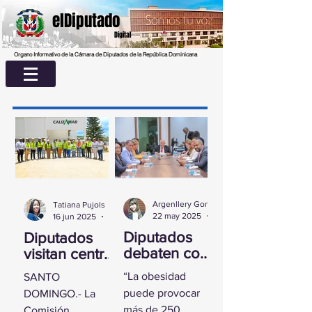
elDiputado
Digital
Organo Informativo de la Cámara de Diputados de la República Dominicana
Argenllery González
Tatiana Pujols
22 may 2025
2 min de lectura
16 jun 2025
2 min de lectura
Diputados
Diputados
debaten con
visitan centro
experta
UASD La
“La obesidad
SANTO
sobre la
Romana para
puede provocar
DOMINGO.- La
obesidad
conocer
más de 250
Comisión