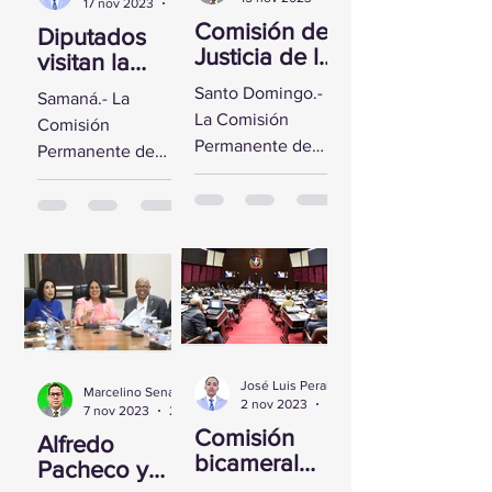
17 nov 2023
2 min de lectura
Comisión de
Diputados
Justicia de la
visitan la
CD se reúne
Fortaleza de
Santo Domingo.-
Samaná.- La
con Yeni
Santa
La Comisión
Comisión
Berenice
Bárbara de
Permanente de
Permanente de
Reynoso
Samaná
Justicia de la
Derechos
Cámara de
Humanos de la
Diputados sostuvo
Cámara de
un encuentro con
Diputados visitó la
la Directora de
Fortaleza de Santa
Persecución del...
Bárbara de
Samaná, a fin de...
José Luis Peralta
Marcelino Sena
2 nov 2023
1 min de lectura
7 nov 2023
2 min de lectura
Comisión
Alfredo
bicameral
Pacheco y
inicia hoy el