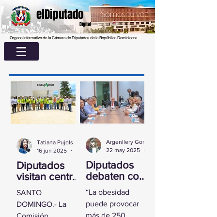
elDiputado
Digital
Organo Informativo de la Cámara de Diputados de la República Dominicana
Argenllery González
Tatiana Pujols
22 may 2025
2 min de lectura
16 jun 2025
2 min de lectura
Diputados
Diputados
debaten con
visitan centro
experta
UASD La
“La obesidad
SANTO
sobre la
Romana para
puede provocar
DOMINGO.- La
obesidad
conocer
más de 250
Comisión