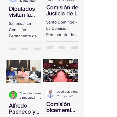
17 nov 2023
2 min de lectura
Comisión de
Diputados
Justicia de la
visitan la
CD se reúne
Fortaleza de
Santo Domingo.-
Samaná.- La
con Yeni
Santa
La Comisión
Comisión
Berenice
Bárbara de
Permanente de
Permanente de
Reynoso
Samaná
Justicia de la
Derechos
Cámara de
Humanos de la
Diputados sostuvo
Cámara de
un encuentro con
Diputados visitó la
la Directora de
Fortaleza de Santa
Persecución del...
Bárbara de
Samaná, a fin de...
José Luis Peralta
Marcelino Sena
2 nov 2023
1 min de lectura
7 nov 2023
2 min de lectura
Comisión
Alfredo
bicameral
Pacheco y
inicia hoy el