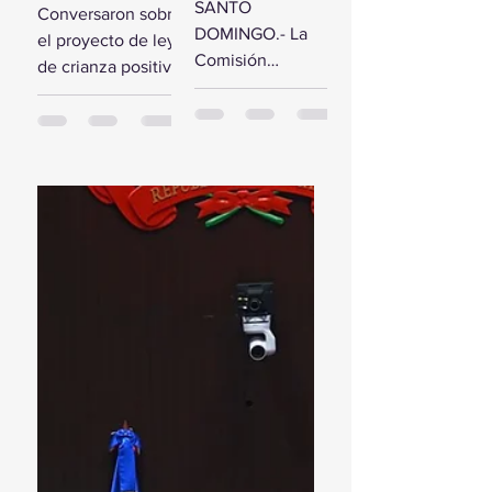
comisión de
SANTO
Conversaron sobre
estudio del
diputados
DOMINGO.- La
el proyecto de ley
Presupuesto
reciben a la
Comisión
de crianza positiva
General del
Primera
Bicameral Especial
SANTO
Estado 2024
Dama
iniciará hoy los
DOMINGO.- El
trabajos formales
presidente de la
para conocer el
Cámara de
proyecto de ley
Diputados, Alfredo
del Presupuesto
Pacheco, junto...
General...