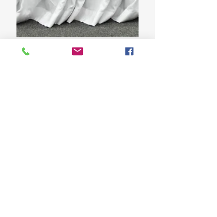
Diputados escuchan miembros del CONAO
sobre proyecto de ley para el Fomento,
Promoción y Control de la Agricultura
Orgánica
Comisión de Agricultura de la CD visita el
IDIAF y el CEBIORA