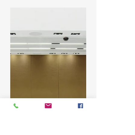
Diputados y Hacienda analizan proyecto
modifica Ley No. 366-22 del presupuesto
general del Estado