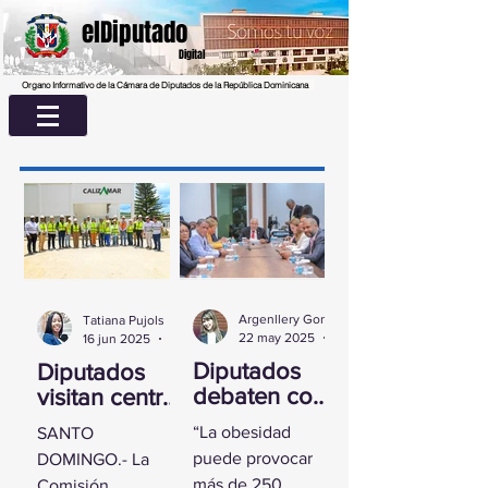
elDiputado
Digital
Organo Informativo de la Cámara de Diputados de la República Dominicana
Argenllery González
Tatiana Pujols
22 may 2025
2 min de lectura
16 jun 2025
2 min de lectura
Diputados
Diputados
debaten con
visitan centro
experta
UASD La
“La obesidad
SANTO
sobre la
Romana para
puede provocar
DOMINGO.- La
obesidad
conocer
más de 250
Comisión