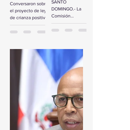
comisión de
SANTO
Conversaron sobre
estudio del
diputados
DOMINGO.- La
el proyecto de ley
Presupuesto
reciben a la
Comisión
de crianza positiva
General del
Primera
Bicameral Especial
SANTO
Estado 2024
Dama
iniciará hoy los
DOMINGO.- El
trabajos formales
presidente de la
para conocer el
Cámara de
proyecto de ley
Diputados, Alfredo
del Presupuesto
Pacheco, junto...
General...