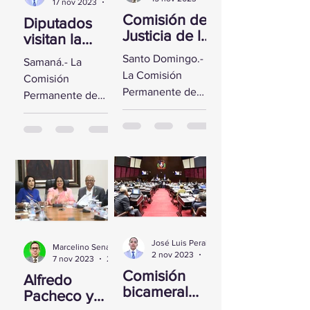
17 nov 2023
2 min de lectura
Comisión de
Diputados
Justicia de la
visitan la
CD se reúne
Fortaleza de
Santo Domingo.-
Samaná.- La
con Yeni
Santa
La Comisión
Comisión
Berenice
Bárbara de
Permanente de
Permanente de
Reynoso
Samaná
Justicia de la
Derechos
Cámara de
Humanos de la
Diputados sostuvo
Cámara de
un encuentro con
Diputados visitó la
la Directora de
Fortaleza de Santa
Persecución del...
Bárbara de
Samaná, a fin de...
José Luis Peralta
Marcelino Sena
2 nov 2023
1 min de lectura
7 nov 2023
2 min de lectura
Comisión
Alfredo
bicameral
Pacheco y
inicia hoy el