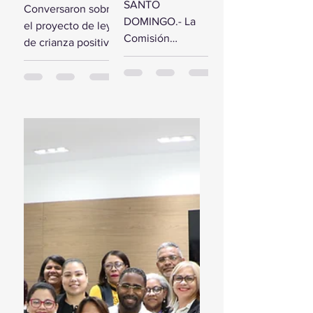
comisión de
SANTO
Conversaron sobre
estudio del
diputados
DOMINGO.- La
el proyecto de ley
Presupuesto
reciben a la
Comisión
de crianza positiva
General del
Primera
Bicameral Especial
SANTO
Estado 2024
Dama
iniciará hoy los
DOMINGO.- El
trabajos formales
presidente de la
para conocer el
Cámara de
proyecto de ley
Diputados, Alfredo
del Presupuesto
Pacheco, junto...
General...