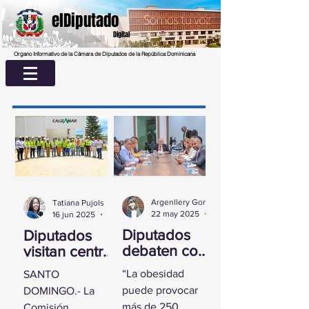
elDiputado
Digital
Organo Informativo de la Cámara de Diputados de la República Dominicana
Argenllery González
Tatiana Pujols
22 may 2025
2 min de lectura
16 jun 2025
2 min de lectura
Diputados
Diputados
debaten con
visitan centro
experta
UASD La
“La obesidad
SANTO
sobre la
Romana para
puede provocar
DOMINGO.- La
obesidad
conocer
más de 250
Comisión