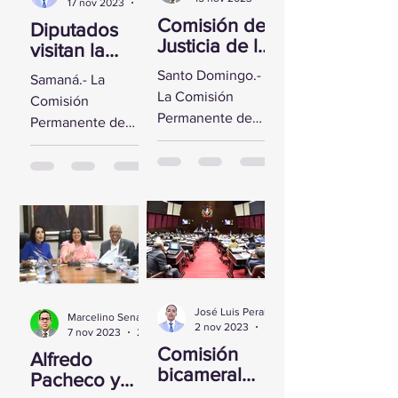
17 nov 2023
2 min de lectura
Comisión de
Diputados
Justicia de la
visitan la
CD se reúne
Fortaleza de
Santo Domingo.-
Samaná.- La
con Yeni
Santa
La Comisión
Comisión
Berenice
Bárbara de
Permanente de
Permanente de
Reynoso
Samaná
Justicia de la
Derechos
Cámara de
Humanos de la
Diputados sostuvo
Cámara de
un encuentro con
Diputados visitó la
la Directora de
Fortaleza de Santa
Persecución del...
Bárbara de
Samaná, a fin de...
José Luis Peralta
Marcelino Sena
2 nov 2023
1 min de lectura
7 nov 2023
2 min de lectura
Comisión
Alfredo
bicameral
Pacheco y
inicia hoy el