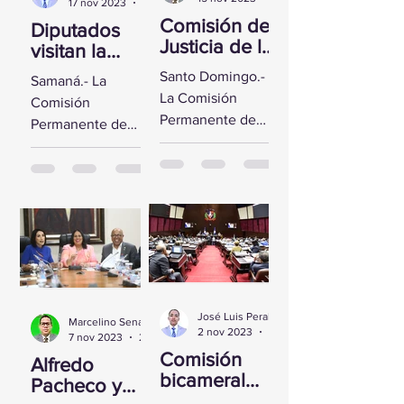
17 nov 2023
2 min de lectura
Comisión de
Diputados
Justicia de la
visitan la
CD se reúne
Fortaleza de
Santo Domingo.-
Samaná.- La
con Yeni
Santa
La Comisión
Comisión
Berenice
Bárbara de
Permanente de
Permanente de
Reynoso
Samaná
Justicia de la
Derechos
Cámara de
Humanos de la
Diputados sostuvo
Cámara de
un encuentro con
Diputados visitó la
la Directora de
Fortaleza de Santa
Persecución del...
Bárbara de
Samaná, a fin de...
José Luis Peralta
Marcelino Sena
2 nov 2023
1 min de lectura
7 nov 2023
2 min de lectura
Comisión
Alfredo
bicameral
Pacheco y
inicia hoy el