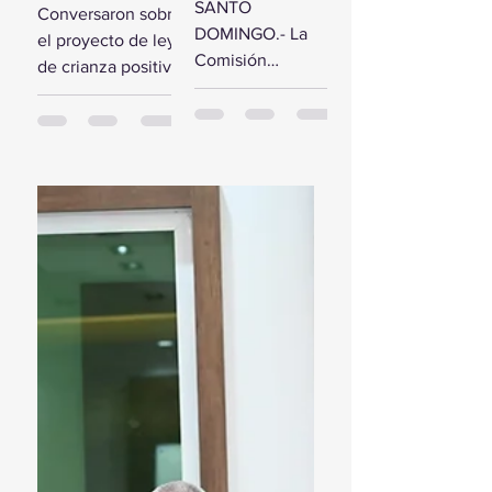
comisión de
SANTO
Conversaron sobre
estudio del
diputados
DOMINGO.- La
el proyecto de ley
Presupuesto
reciben a la
Comisión
de crianza positiva
General del
Primera
Bicameral Especial
SANTO
Estado 2024
Dama
iniciará hoy los
DOMINGO.- El
trabajos formales
presidente de la
para conocer el
Cámara de
proyecto de ley
Diputados, Alfredo
del Presupuesto
Pacheco, junto...
General...