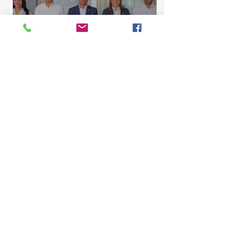
Comisión de Asuntos
Municipales conoce
proyecto para elevar La
Majagua y El Catey a distrito
municipal
Marcelino Sena
10 jul
2 min de lectura