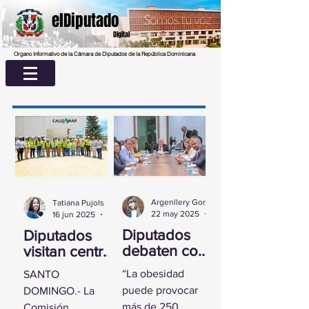
elDiputado
Digital
Organo Informativo de la Cámara de Diputados de la República Dominicana
Argenllery González
Tatiana Pujols
22 may 2025
2 min de lectura
16 jun 2025
2 min de lectura
Diputados
Diputados
debaten con
visitan centro
experta
UASD La
“La obesidad
SANTO
sobre la
Romana para
puede provocar
DOMINGO.- La
obesidad
conocer
más de 250
Comisión