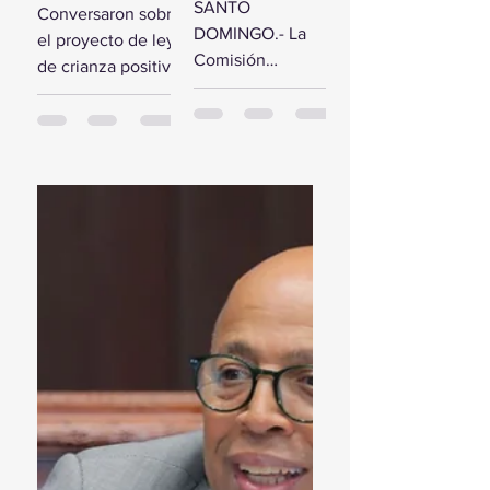
comisión de
SANTO
Conversaron sobre
estudio del
diputados
DOMINGO.- La
el proyecto de ley
Presupuesto
reciben a la
Comisión
de crianza positiva
General del
Primera
Bicameral Especial
SANTO
Estado 2024
Dama
iniciará hoy los
DOMINGO.- El
trabajos formales
presidente de la
para conocer el
Cámara de
proyecto de ley
Diputados, Alfredo
del Presupuesto
Pacheco, junto...
General...