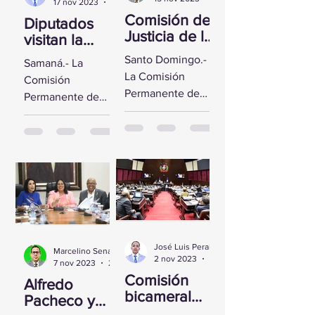
17 nov 2023
2 min de lectura
Comisión de
Diputados
Justicia de la
visitan la
CD se reúne
Fortaleza de
Santo Domingo.-
Samaná.- La
con Yeni
Santa
La Comisión
Comisión
Berenice
Bárbara de
Permanente de
Permanente de
Reynoso
Samaná
Justicia de la
Derechos
Cámara de
Humanos de la
Diputados sostuvo
Cámara de
un encuentro con
Diputados visitó la
la Directora de
Fortaleza de Santa
Persecución del...
Bárbara de
Samaná, a fin de...
José Luis Peralta
Marcelino Sena
2 nov 2023
1 min de lectura
7 nov 2023
2 min de lectura
Comisión
Alfredo
bicameral
Pacheco y
inicia hoy el