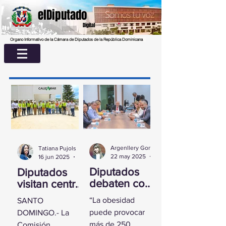
elDiputado
Digital
Organo Informativo de la Cámara de Diputados de la República Dominicana
Argenllery González
Tatiana Pujols
22 may 2025
2 min de lectura
16 jun 2025
2 min de lectura
Diputados
Diputados
debaten con
visitan centro
experta
UASD La
“La obesidad
SANTO
sobre la
Romana para
puede provocar
DOMINGO.- La
obesidad
conocer
más de 250
Comisión