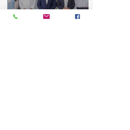
Comisión de Asuntos
Municipales conoce
proyecto para elevar La
Majagua y El Catey a distrito
municipal
Marcelino Sena
10 jul
2 min de lectura
Comisión de Contrato de la
Cámara de Diputados