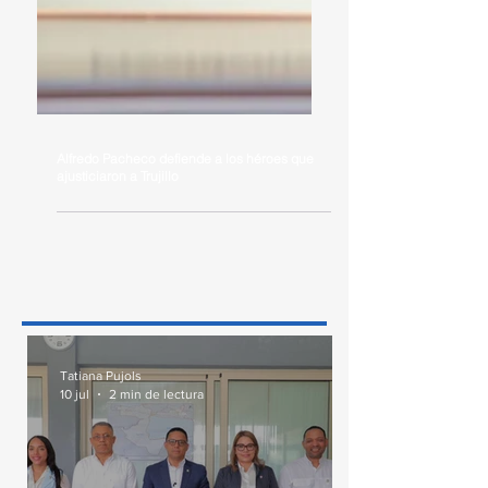
Alfredo Pacheco defiende a los héroes que
ajusticiaron a Trujillo
Tatiana Pujols
10 jul
2 min de lectura