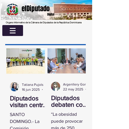
elDiputado
Digital
Organo Informativo de la Cámara de Diputados de la República Dominicana
Argenllery González
Tatiana Pujols
22 may 2025
2 min de lectura
16 jun 2025
2 min de lectura
Diputados
Diputados
debaten con
visitan centro
experta
UASD La
“La obesidad
SANTO
sobre la
Romana para
puede provocar
DOMINGO.- La
obesidad
conocer
más de 250
Comisión