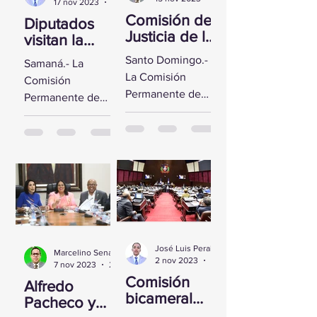
17 nov 2023
2 min de lectura
Comisión de
Diputados
Justicia de la
visitan la
CD se reúne
Fortaleza de
Santo Domingo.-
Samaná.- La
con Yeni
Santa
La Comisión
Comisión
Berenice
Bárbara de
Permanente de
Permanente de
Reynoso
Samaná
Justicia de la
Derechos
Cámara de
Humanos de la
Diputados sostuvo
Cámara de
un encuentro con
Diputados visitó la
la Directora de
Fortaleza de Santa
Persecución del...
Bárbara de
Samaná, a fin de...
José Luis Peralta
Marcelino Sena
2 nov 2023
1 min de lectura
7 nov 2023
2 min de lectura
Comisión
Alfredo
bicameral
Pacheco y
inicia hoy el