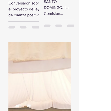
comisión de
SANTO
Conversaron sobre
estudio del
diputados
DOMINGO.- La
el proyecto de ley
Presupuesto
reciben a la
Comisión
de crianza positiva
General del
Primera
Bicameral Especial
SANTO
Estado 2024
Dama
iniciará hoy los
DOMINGO.- El
trabajos formales
presidente de la
para conocer el
Cámara de
proyecto de ley
Diputados, Alfredo
del Presupuesto
Pacheco, junto...
General...