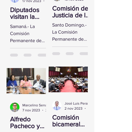
17 nov 2023
2 min de lectura
Comisión de
Diputados
Justicia de la
visitan la
CD se reúne
Fortaleza de
Santo Domingo.-
Samaná.- La
con Yeni
Santa
La Comisión
Comisión
Berenice
Bárbara de
Permanente de
Permanente de
Reynoso
Samaná
Justicia de la
Derechos
Cámara de
Humanos de la
Diputados sostuvo
Cámara de
un encuentro con
Diputados visitó la
la Directora de
Fortaleza de Santa
Persecución del...
Bárbara de
Samaná, a fin de...
José Luis Peralta
Marcelino Sena
2 nov 2023
1 min de lectura
7 nov 2023
2 min de lectura
Comisión
Alfredo
bicameral
Pacheco y
inicia hoy el