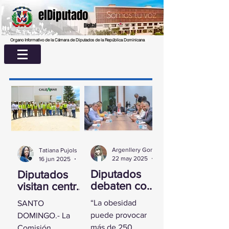
elDiputado
Digital
Organo Informativo de la Cámara de Diputados de la República Dominicana
Argenllery González
Tatiana Pujols
22 may 2025
2 min de lectura
16 jun 2025
2 min de lectura
Diputados
Diputados
debaten con
visitan centro
experta
UASD La
“La obesidad
SANTO
sobre la
Romana para
puede provocar
DOMINGO.- La
obesidad
conocer
más de 250
Comisión