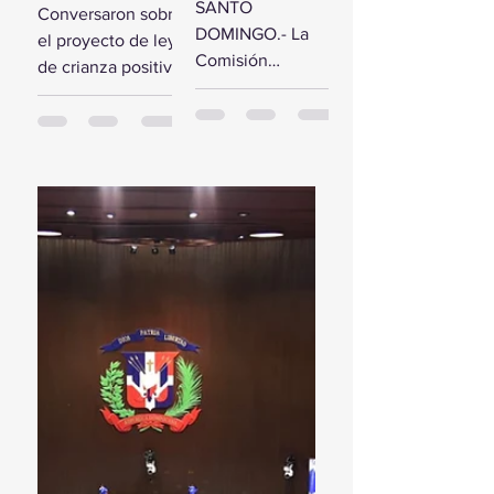
comisión de
SANTO
Conversaron sobre
estudio del
diputados
DOMINGO.- La
el proyecto de ley
Presupuesto
reciben a la
Comisión
de crianza positiva
General del
Primera
Bicameral Especial
SANTO
Estado 2024
Dama
iniciará hoy los
DOMINGO.- El
trabajos formales
presidente de la
para conocer el
Cámara de
proyecto de ley
Diputados, Alfredo
del Presupuesto
Pacheco, junto...
General...