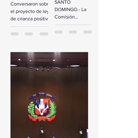
comisión de
SANTO
Conversaron sobre
estudio del
diputados
DOMINGO.- La
el proyecto de ley
Presupuesto
reciben a la
Comisión
de crianza positiva
General del
Primera
Bicameral Especial
SANTO
Estado 2024
Dama
iniciará hoy los
DOMINGO.- El
trabajos formales
presidente de la
para conocer el
Cámara de
proyecto de ley
Diputados, Alfredo
del Presupuesto
Pacheco, junto...
General...