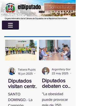
elDiputado
Digital
Organo Informativo de la Cámara de Diputados de la República Dominicana
Argenllery González
Tatiana Pujols
22 may 2025
2 min de lectura
16 jun 2025
2 min de lectura
Diputados
Diputados
debaten con
visitan centro
experta
UASD La
“La obesidad
SANTO
sobre la
Romana para
puede provocar
DOMINGO.- La
obesidad
conocer
más de 250
Comisión