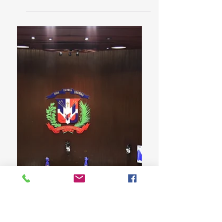
CD declara a San Pedro de Macorís provincia
Ecoturística y declaran 14 de agosto día del
Neumólogo