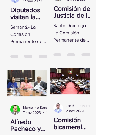
17 nov 2023
2 min de lectura
Comisión de
Diputados
Justicia de la
visitan la
CD se reúne
Fortaleza de
Santo Domingo.-
Samaná.- La
con Yeni
Santa
La Comisión
Comisión
Berenice
Bárbara de
Permanente de
Permanente de
Reynoso
Samaná
Justicia de la
Derechos
Cámara de
Humanos de la
Diputados sostuvo
Cámara de
un encuentro con
Diputados visitó la
la Directora de
Fortaleza de Santa
Persecución del...
Bárbara de
Samaná, a fin de...
José Luis Peralta
Marcelino Sena
2 nov 2023
1 min de lectura
7 nov 2023
2 min de lectura
Comisión
Alfredo
bicameral
Pacheco y
inicia hoy el