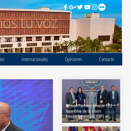
tes
Internacionales
Opiniones
Contacto
Alfredo Pacheco preside 152.ª
Asamblea de la Unión
Interparlamentaria (UIP) en
Estambul, Turquía