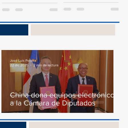
presidente de la Cámara de
proyecto de ley del
Diputados, Alfredo Pacheco,
Presupuesto General...
junto...
s
José Luis Peralta
22 dic 2025
2 min de lectura
China dona equipos electrónicos
a la Cámara de Diputados
os