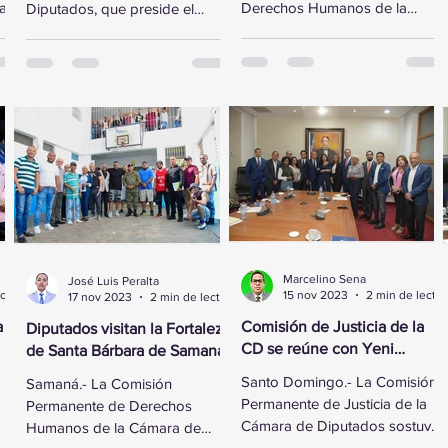
ta”
Derechos Humanos de la
Diputados, que preside el
Cámara de Diputados recibió
legislador Gregorio
al vicepresidente ejecutivo de
Domínguez, se reunió este
la Fundación...
lunes con...
Marcelino Sena
José Luis Peralta
2 min de lectura
15 nov 2023
2 min de lectura
17 nov 2023
2 min de lectura
a
Comisión de Justicia de la
Diputados visitan la Fortaleza
CD se reúne con Yeni
de Santa Bárbara de Samaná
Berenice Reynoso
Santo Domingo.- La Comisión
Samaná.- La Comisión
Permanente de Justicia de la
Permanente de Derechos
Cámara de Diputados sostuvo
Humanos de la Cámara de
ó
un encuentro con la Directora