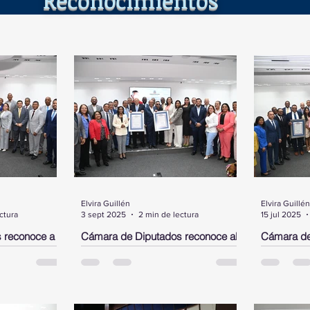
Elvira Guillén
Elvira Guillén
ctura
3 sept 2025
2 min de lectura
15 jul 2025
 reconoce a
Cámara de Diputados reconoce al
Cámara de
el,
neurocirujano José Antonio
Rubby Pér
 en los
Peguero Calzada y al cantante de
DN y a un 
bachata Joe Veras
Morgan
ante un acto
Santo Domingo.- La Cámara de
SANTO DOM
sidente,
Diputados, en un acto encabezado
Diputados 