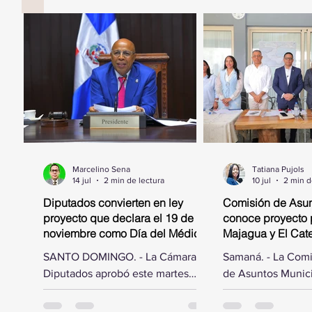
Marcelino Sena
Tatiana Pujols
14 jul
2 min de lectura
10 jul
2 min d
Diputados convierten en ley
Comisión de Asun
proyecto que declara el 19 de
conoce proyecto 
noviembre como Día del Médico
Majagua y El Catey
Geriatra
municipal
SANTO DOMINGO. - La Cámara de
Samaná. - La Com
Diputados aprobó este martes
de Asuntos Munici
acoger las modificaciones hechas
Cámara de Diputad
por el Senado de la República al
por el diputado El