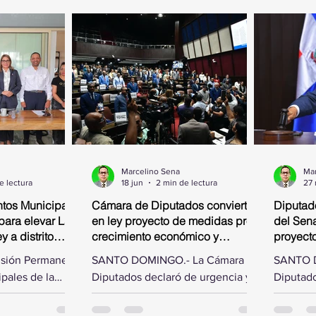
Marcelino Sena
Mar
e lectura
18 jun
2 min de lectura
27
tos Municipales
Cámara de Diputados convierte
Diputad
para elevar La
en ley proyecto de medidas pro-
del Sena
 a distrito
crecimiento económico y
proyect
simplificación fiscal
isión Permanente
SANTO DOMINGO.- La Cámara de
SANTO D
pales de la
Diputados declaró de urgencia y
Diputado
os, presidida
convirtió en ley este jueves, al
las modi
ías Matos, se
aprobarlo en dos discusiones
Senado d