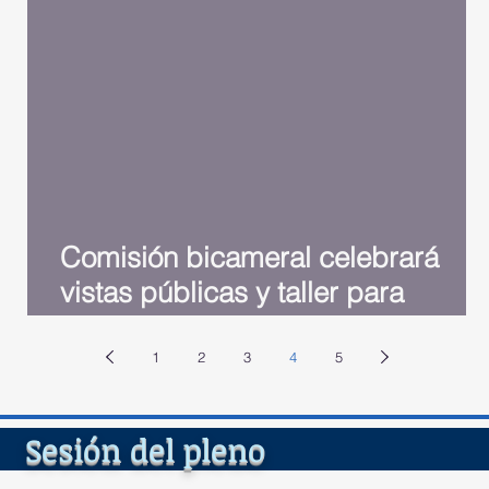
or
Comisión bicameral celebrará
vistas públicas y taller para
escuchar sobre revisión Ley
Seguridad Soc
1
2
3
4
5
del ple