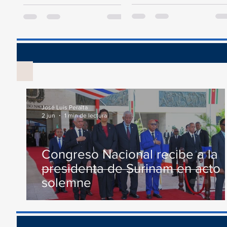
Presupuesto General del
este jueves un acto en
Estado para el año 2024, la
conmemoración al Día...
Comisión...
Vis
José Luis Peralta
2 jun
1 min de lectura
Congreso Nacional recibe a la
presidenta de Surinam en acto
solemne
Recono