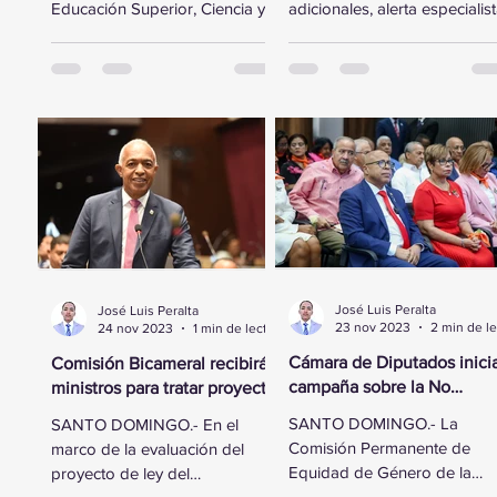
Educación Superior, Ciencia y
adicionales, alerta especialis
Tecnología de la Cámara de
Santo Domingo, RD — En un
Diputados se trasladó a la
esfuerzo por fortalecer...
sede...
José Luis Peralta
José Luis Peralta
23 nov 2023
24 nov 2023
1 min de lectura
Cámara de Diputados inici
Comisión Bicameral recibirá
campaña sobre la No
ministros para tratar proyecto
Violencia Contra la Mujer
de ley del Presupuesto
SANTO DOMINGO.- La
SANTO DOMINGO.- En el
General del Estado
Comisión Permanente de
marco de la evaluación del
Equidad de Género de la
proyecto de ley del
Cámara de Diputados realiz