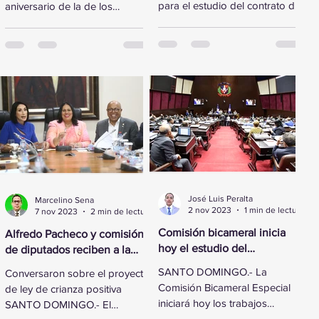
para el estudio del contrato de
aniversario de la de los
concesión renovado y
Derechos Humanos,
reformado de los
legisladores de la Cámara de
aeropuertos...
Diputados...
José Luis Peralta
Marcelino Sena
2 nov 2023
1 min de lectura
7 nov 2023
2 min de lectura
Comisión bicameral inicia
Alfredo Pacheco y comisión
hoy el estudio del
de diputados reciben a la
Presupuesto General del
Primera Dama
SANTO DOMINGO.- La
Conversaron sobre el proyecto
Estado 2024
Comisión Bicameral Especial
de ley de crianza positiva
iniciará hoy los trabajos
SANTO DOMINGO.- El
formales para conocer el