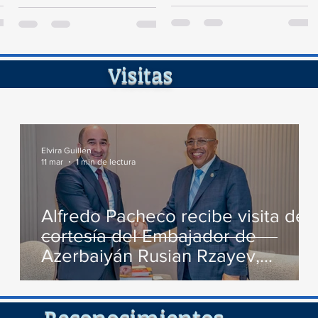
Diputados visitó la Fortaleza de
de Persecución del...
Santa Bárbara de Samaná, a fin
de...
ita
Elvira Guillén
11 mar
1 min de lectura
Alfredo Pacheco recibe visita de
cortesía del Embajador de
Azerbaiyán Rusian Rzayev,
conversan varios temas de
interés
cimient