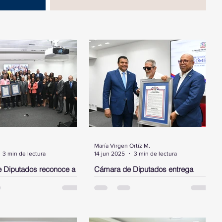
María Virgen Ortíz M.
3 min de lectura
14 jun 2025
3 min de lectura
 Diputados reconoce a
Cámara de Diputados entrega
ez, a los bomberos del
pergamino de reconocimiento a
alto ejecutivo de JP
Delio Gómez Ochoa
INGO.- La Cámara de
SANTO DOMINGO. - La Cámara de
entregó este martes tres
Diputados entregó un pergamino de