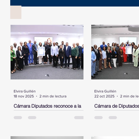
Elvira Guillén
Elvira Guillén
18 nov 2025
2 min de lectura
22 oct 2025
2 min de le
Cámara Diputados reconoce a la
Cámara de Diputados
dominicana, Cristina Contreras,
Laura Jiménez Piment
radicada en NY, por su trayectoria y
dominicana destacada
aportes al sistema de salud pública
Estados Unidos
SANTO DOMINGO.- La Cámara de
SANTO DOMINGO.- Dur
en favor de la diáspora
Diputados, entregó este martes un
encabezado por su pre