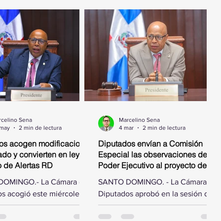
celino Sena
Marcelino Sena
 may
2 min de lectura
4 mar
2 min de lectura
os acogen modificaciones
Diputados envían a Comisión
do y convierten en ley
Especial las observaciones del
o de Alertas RD
Poder Ejecutivo al proyecto de ley
que autoriza el pago de deuda
OMINGO.- La Cámara de
SANTO DOMINGO. - La Cámara de
por obras ejecutadas
s acogió este miércoles
Diputados aprobó en la sesión de
ficaciones hechas por el
este miércoles designar una
e la República al proyecto
comisión especial para estudiar las