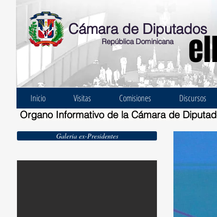
Cámara de Diputados
el
República Dominicana
Inicio
Visitas
Comisiones
Discursos
Organo Informativo de la Cámara de Diputa
Galeria ex-Presidentes
Ernesto Bonelli Burgos 1924-1930